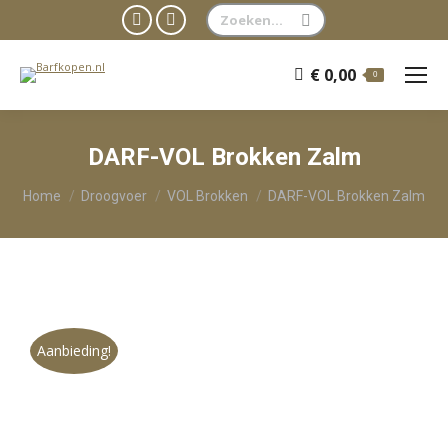
Zoeken:
Facebook
WhatsApp
page
page
€
0,00
0
opens
opens
in
in
new
new
DARF-VOL Brokken Zalm
window
window
Je bent hier:
Home
Droogvoer
VOL Brokken
DARF-VOL Brokken Zalm
Aanbieding!