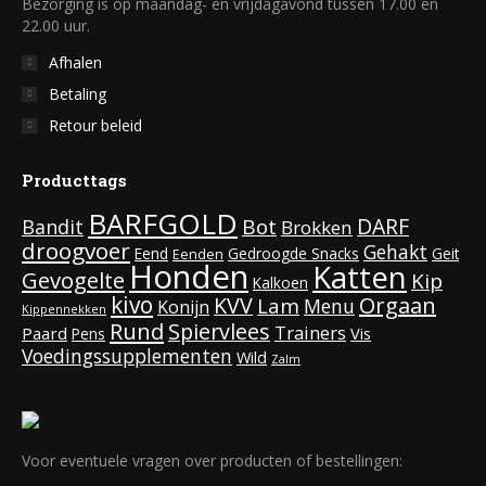
Bezorging is op maandag- en vrijdagavond tussen 17.00 en
22.00 uur.
Afhalen
Betaling
Retour beleid
Producttags
BARFGOLD
DARF
Bot
Bandit
Brokken
droogvoer
Gehakt
Eend
Gedroogde Snacks
Geit
Eenden
Honden
Katten
Gevogelte
Kip
Kalkoen
kivo
KVV
Orgaan
Lam
Menu
Konijn
Kippennekken
Rund
Spiervlees
Trainers
Paard
Vis
Pens
Voedingssupplementen
Wild
Zalm
Voor eventuele vragen over producten of bestellingen: