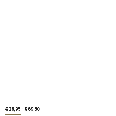
Prijsklasse:
€
28,95
-
€
69,50
€ 28,95