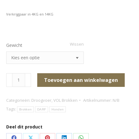
tot
€ 69,50
Verkrijgpaar in 4KG en 14KG
Wissen
Gewicht
DARF-
Toevoegen aan winkelwagen
VOL
Brokken
Categorieën:
Droogvoer
,
VOL Brokken
Artikelnummer:
N/B
Zalm
Tags:
Brokken
DARF
Honden
aantal
Deel dit product