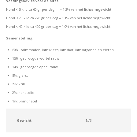
Voedingsadvies voor de bites:
Hond < 5 kilo ca 60 gr per dag = 1.2% van het lichaamsgewicht
Hond < 20 kilo ca 220 gr per dag = 1.1% van het lichaamsgewicht
Hond < 40 kilo ca 400 gr per dag = 1,0% van het lichaamsgewicht
Samenstelling:
60%: zalmranden, lamsvlees, lamsbot, lamsorganen en eieren
15%: gedroogde wortel rauw
14%: gedroogde appel rauw
5%: gierst
2%: krill
2%: kokosolie
1%: brandnetel
Gewicht
N/B