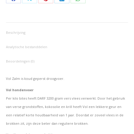
Deel
Deel
Deel
Deel
Deel
op
op
op
op
op
Facebook
X
Pinterest
LinkedIn
WhatsApp
Beschrijving
Analytische bestanddelen
Beoordelingen (0)
Vol Zalm is koud geperst droogvoer.
Vol hondenvoer
Per kilo bites heeft DARF 3200 gram vers vlees verwerkt. Door het gebruik
van verse grondstoffen, kokosolie en krill heeft Vol een lekkere geur en
een relatief korte houdbaarheid van 1 jaar. Doordat er zoveel vlees in de
brokken zit, zijn deze beter dan reguliere brokken.