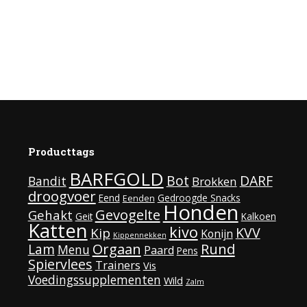
Toevoegen aan winkelwagen
Producttags
BARFGOLD
Bot
DARF
Bandit
Brokken
droogvoer
Eend
Gedroogde Snacks
Eenden
Honden
Gevogelte
Gehakt
Geit
Kalkoen
Katten
kivo
KVV
Kip
Konijn
Kippennekken
Orgaan
Rund
Lam
Menu
Paard
Pens
Spiervlees
Trainers
Vis
Voedingssupplementen
Wild
Zalm