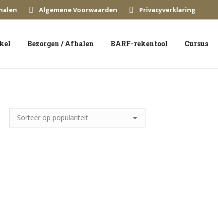
halen
Algemene Voorwaarden
Privacyverklaring
kel
Bezorgen / Afhalen
BARF-rekentool
Cursus