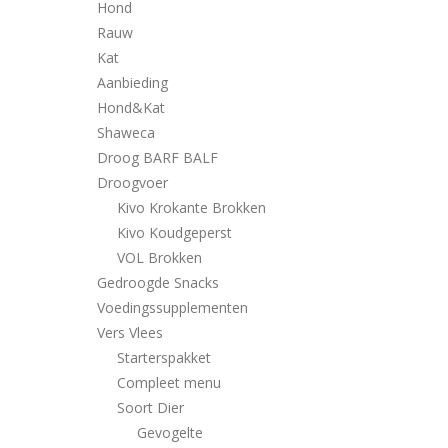
Hond
Rauw
Kat
Aanbieding
Hond&Kat
Shaweca
Droog BARF BALF
Droogvoer
Kivo Krokante Brokken
Kivo Koudgeperst
VOL Brokken
Gedroogde Snacks
Voedingssupplementen
Vers Vlees
Starterspakket
Compleet menu
Soort Dier
Gevogelte