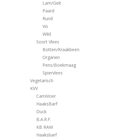
Lam/Geit
Paard
Rund
Vis
Wild
Soort Vlees
Botten/Kraakbeen
Organen
Pens/Boekmaag
Spiervlees
Vegetarisch
KVV
CarniVoer
HaaksBarf
Duck
B.A.R.F.
KB RAW
Haaksbarf