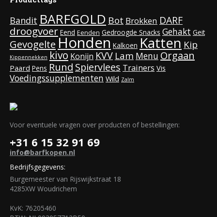
BARFGOLD
DARF
Bot
Bandit
Brokken
droogvoer
Gehakt
Eend
Gedroogde Snacks
Geit
Eenden
Honden
Katten
Gevogelte
Kip
Kalkoen
kivo
KVV
Orgaan
Lam
Menu
Konijn
Kippennekken
Rund
Spiervlees
Trainers
Paard
Vis
Pens
Voedingssupplementen
Wild
Zalm
Voor eventuele vragen over producten of bestellingen:
+31 6 15 32 91 69
info@barfkopen.nl
Bedrijfsgegevens:
Burgemeester van Rijswijkstraat 18
4285XW Woudrichem
KvK: 76205460