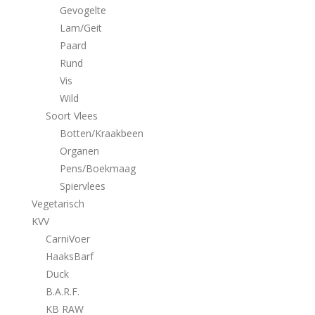
Gevogelte
Lam/Geit
Paard
Rund
Vis
Wild
Soort Vlees
Botten/Kraakbeen
Organen
Pens/Boekmaag
Spiervlees
Vegetarisch
KVV
CarniVoer
HaaksBarf
Duck
B.A.R.F.
KB RAW