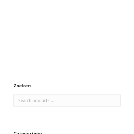
Kangaroevlees in stukken
€
14,95
Per 1000 gram
Toevoegen aan winkelwagen
Zoeken
Categorieën