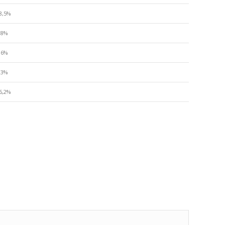
8,5%
,8%
,6%
,3%
6,2%