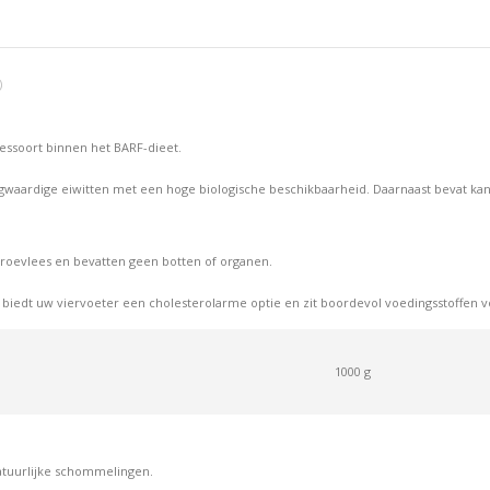
op
op
op
Facebook
X
Pint
)
essoort binnen het BARF-dieet.
oogwaardige eiwitten met een hoge biologische beschikbaarheid. Daarnaast bevat ka
eroevlees en bevatten geen botten of organen.
 biedt uw viervoeter een cholesterolarme optie en zit boordevol voedingsstoffen v
1000 g
atuurlijke schommelingen.