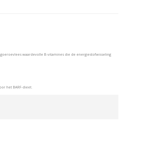
op
op
erest
LinkedIn
WhatsApp
ngoeroevlees waardevolle B-vitamines die de energiestofwisseling
oor het BARF-dieet.