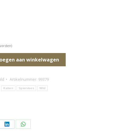
 worden)
oegen aan winkelwagen
ild
Artikelnummer:
99379
Katten
Spiervlees
Wild
l
Deel
Deel