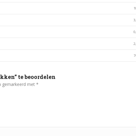
1
3
0
2
7
kken” te beoordelen
ijn gemarkeerd met
*