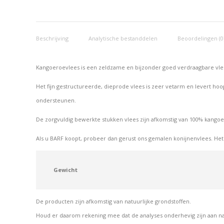
Beschrijving
Analytische bestanddelen
Beoordelingen (0
Kangoeroevlees is een zeldzame en bijzonder goed verdraagbare vle
Het fijn gestructureerde, dieprode vlees is zeer vetarm en levert h
ondersteunen.
De zorgvuldig bewerkte stukken vlees zijn afkomstig van 100% kango
Als u BARF koopt, probeer dan gerust ons gemalen konijnenvlees. Het
Gewicht
De producten zijn afkomstig van natuurlijke grondstoffen.
Houd er daarom rekening mee dat de analyses onderhevig zijn aan n