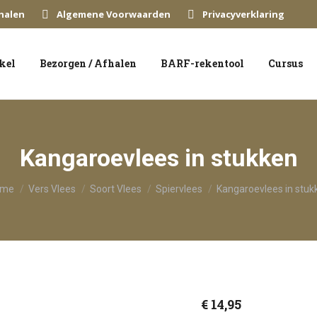
halen
Algemene Voorwaarden
Privacyverklaring
kel
Bezorgen / Afhalen
BARF-rekentool
Cursus
Kangaroevlees in stukken
bent hier:
ome
Vers Vlees
Soort Vlees
Spiervlees
Kangaroevlees in stuk
€
14,95