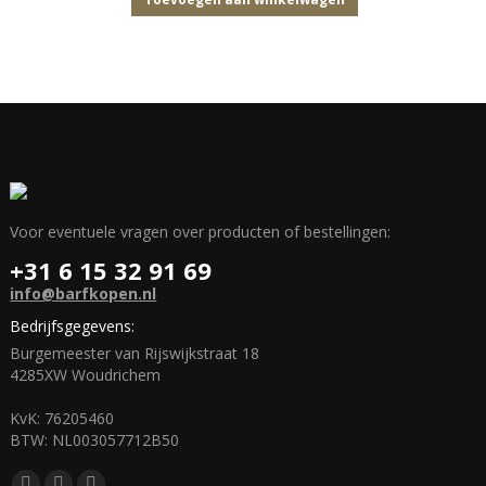
Voor eventuele vragen over producten of bestellingen:
+31 6 15 32 91 69
info@barfkopen.nl
Bedrijfsgegevens:
Burgemeester van Rijswijkstraat 18
4285XW Woudrichem
KvK: 76205460
BTW: NL003057712B50
Vind ons op: