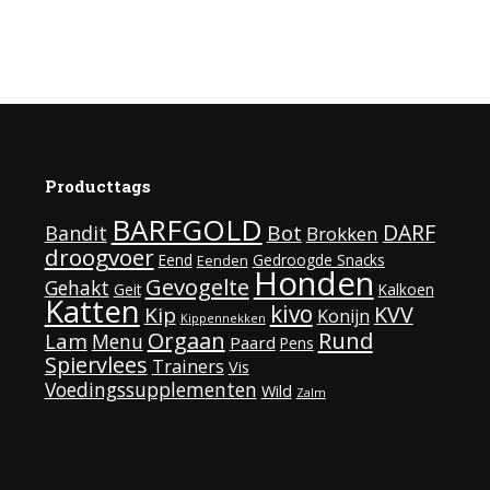
Producttags
BARFGOLD
DARF
Bot
Bandit
Brokken
droogvoer
Eend
Gedroogde Snacks
Eenden
Honden
Gevogelte
Gehakt
Geit
Kalkoen
Katten
kivo
KVV
Kip
Konijn
Kippennekken
Rund
Orgaan
Lam
Menu
Paard
Pens
Spiervlees
Trainers
Vis
Voedingssupplementen
Wild
Zalm