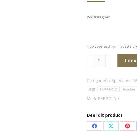
Per 1000 gram
4 op voorraad (kan nabesteld
Kangaroevlees
Toev
in
stukken
Categorieën:
Spiervlees
,
W
aantal
Tags:
BARFGOLD
Honden
Merk:
BARGOLD
Deel dit product
Deel
Deel
Dee