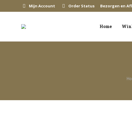
Mijn Account
Order Status
Bezorgen en Af
Home
Win
Je 
H