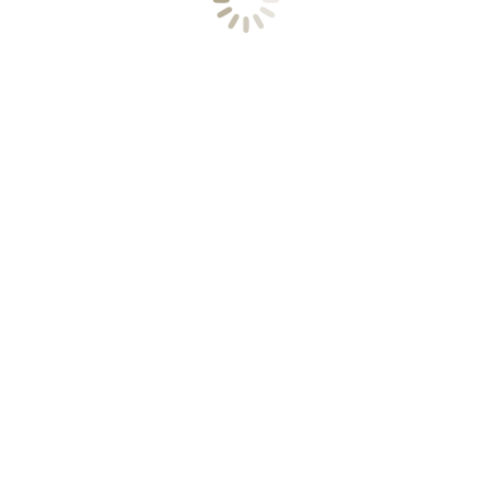
Runder Spiervlees (in stukken)