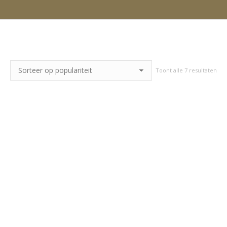
Toont alle 7 resultaten
Ges
op
pop