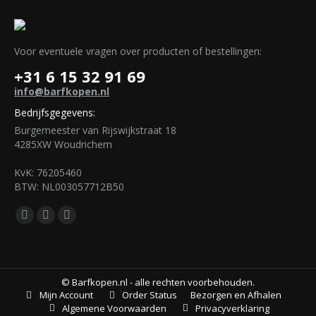
Voor eventuele vragen over producten of bestellingen:
+31 6 15 32 91 69
info@barfkopen.nl
Bedrijfsgegevens:
Burgemeester van Rijswijkstraat 18
4285XW Woudrichem
KvK: 76205460
BTW: NL003057712B50
Vind ons op:
Facebook
Mail
WhatsApp
page
page
page
opens
opens
opens
in
in
in
© Barfkopen.nl - alle rechten voorbehouden.
Bezorgen en Afhalen
Mijn Account
Order Status
new
new
new
Algemene Voorwaarden
Privacyverklaring
window
window
window