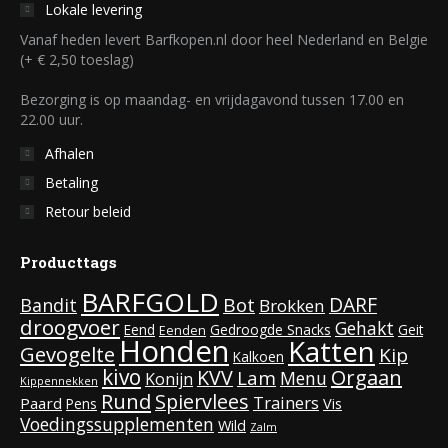
Lokale levering
Vanaf heden levert Barfkopen.nl door heel Nederland en Belgie
(+ € 2,50 toeslag)
Bezorging is op maandag- en vrijdagavond tussen 17.00 en
22.00 uur.
Afhalen
Betaling
Retour beleid
Producttags
BARFGOLD
DARF
Bot
Bandit
Brokken
droogvoer
Gehakt
Eend
Gedroogde Snacks
Geit
Eenden
Honden
Katten
Gevogelte
Kip
Kalkoen
kivo
KVV
Orgaan
Lam
Menu
Konijn
Kippennekken
Rund
Spiervlees
Trainers
Paard
Vis
Pens
Voedingssupplementen
Wild
Zalm