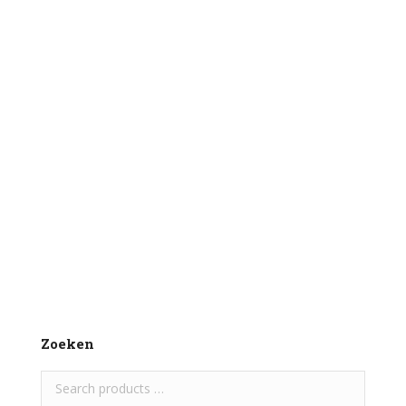
KB BARF – Kuikens
€
4,00
1000 gr per zak
Toevoegen aan winkelwagen
Zoeken