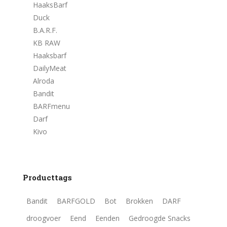
HaaksBarf
Duck
B.A.R.F.
KB RAW
Haaksbarf
DailyMeat
Alroda
Bandit
BARFmenu
Darf
Kivo
Producttags
Bandit
BARFGOLD
Bot
Brokken
DARF
droogvoer
Eend
Eenden
Gedroogde Snacks