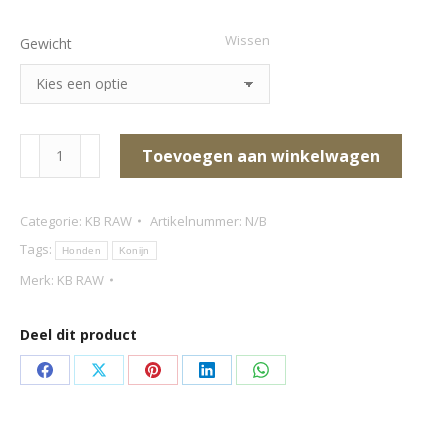
Wissen
Gewicht
KB
Toevoegen aan winkelwagen
MIX
-
Categorie:
KB RAW
Artikelnummer:
N/B
Eend
Tags:
Honden
Konijn
aantal
Merk:
KB RAW
Deel dit product
Deel
Deel
Deel
Deel
Deel
op
op
op
op
op
Facebook
X
Pinterest
LinkedIn
WhatsApp