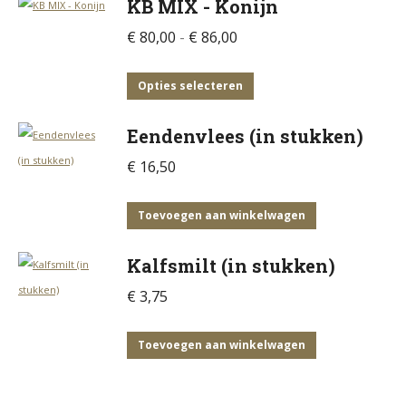
KB MIX - Konijn
kan
gekozen
Prijsklasse:
€
80,00
-
€
86,00
worden
€ 80,00
op
tot
Dit
Opties selecteren
de
€ 86,00
product
productpagina
Eendenvlees (in stukken)
heeft
meerdere
€
16,50
variaties.
Deze
Toevoegen aan winkelwagen
optie
Kalfsmilt (in stukken)
kan
gekozen
€
3,75
worden
op
Toevoegen aan winkelwagen
de
productpagina