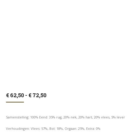
Prijsklasse:
€
62,50
-
€
72,50
€ 62,50
tot
€ 72,50
Samenstelling: 100% Eend: 35% rug, 20% nek, 20% hart, 20% vlees, 5% lever
Verhoudingen: Vlees: 57%, Bot: 18%, Orgaan: 25%, Extra: 0%