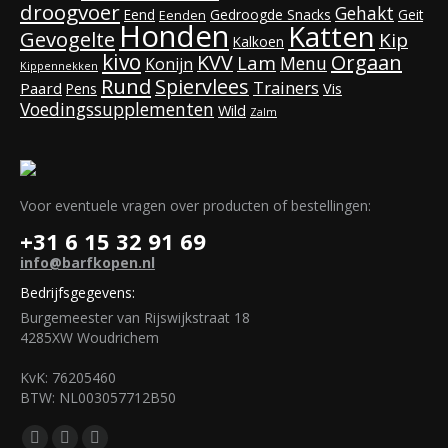
droogvoer
Gehakt
Eend
Gedroogde Snacks
Geit
Eenden
Honden
Katten
Gevogelte
Kip
Kalkoen
kivo
KVV
Orgaan
Lam
Menu
Konijn
Kippennekken
Rund
Spiervlees
Trainers
Paard
Vis
Pens
Voedingssupplementen
Wild
Zalm
Voor eventuele vragen over producten of bestellingen:
+31 6 15 32 91 69
info@barfkopen.nl
Bedrijfsgegevens:
Burgemeester van Rijswijkstraat 18
4285XW Woudrichem
KvK: 76205460
BTW: NL003057712B50
Vind ons op: