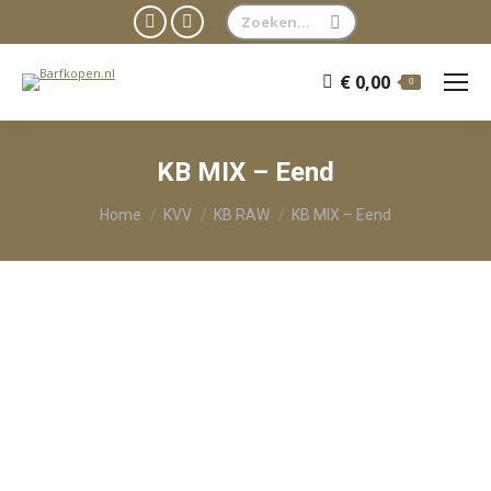
Zoeken:
Facebook
WhatsApp
page
page
€
0,00
0
opens
opens
in
in
new
new
KB MIX – Eend
window
window
Je bent hier:
Home
KVV
KB RAW
KB MIX – Eend