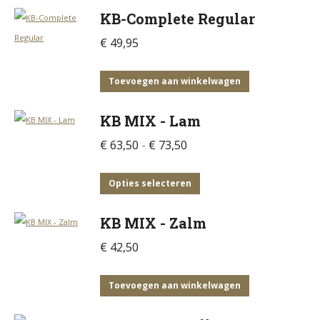
KB-Complete Regular
€
49,95
Toevoegen aan winkelwagen
KB MIX - Lam
Prijsklasse:
€
63,50
-
€
73,50
€ 63,50
tot
Dit
Opties selecteren
€ 73,50
product
KB MIX - Zalm
heeft
meerdere
€
42,50
variaties.
Deze
Toevoegen aan winkelwagen
optie