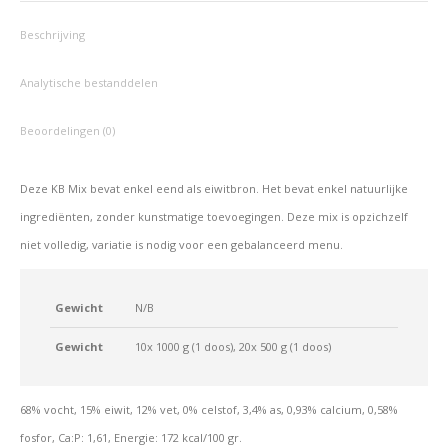
Beschrijving
Analytische bestanddelen
Beoordelingen (0)
Deze KB Mix bevat enkel eend als eiwitbron. Het bevat enkel natuurlijke
ingrediënten, zonder kunstmatige toevoegingen. Deze mix is opzichzelf
niet volledig, variatie is nodig voor een gebalanceerd menu.
Gewicht
N/B
Gewicht
10x 1000 g (1 doos), 20x 500 g (1 doos)
68% vocht, 15% eiwit, 12% vet, 0% celstof, 3,4% as, 0,93% calcium, 0,58%
fosfor, Ca:P: 1,61, Energie: 172 kcal/100 gr.