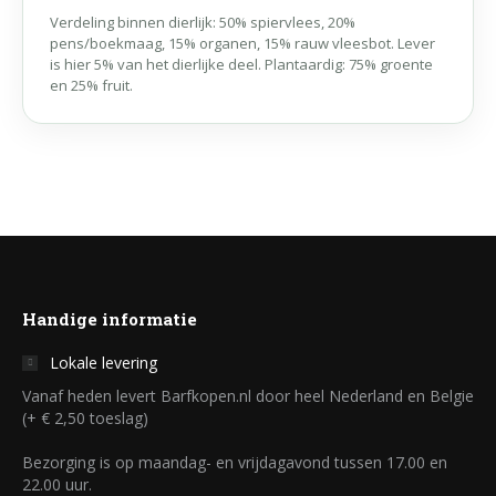
Verdeling binnen dierlijk: 50% spiervlees, 20%
pens/boekmaag, 15% organen, 15% rauw vleesbot. Lever
is hier 5% van het dierlijke deel. Plantaardig: 75% groente
en 25% fruit.
Handige informatie
Lokale levering
Vanaf heden levert Barfkopen.nl door heel Nederland en Belgie
(+ € 2,50 toeslag)
Bezorging is op maandag- en vrijdagavond tussen 17.00 en
22.00 uur.