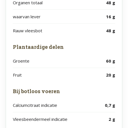
Organen totaal
48
g
waarvan lever
16
g
Rauw vleesbot
48
g
Plantaardige delen
Groente
60
g
Fruit
20
g
Bij botloos voeren
Calciumcitraat indicatie
0,7
g
Vleesbeendermeel indicatie
2
g