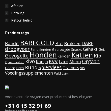
Afhalen
Betaling
Retour beleid
Producttags
BARFGOLD
DARF
Bot
Bandit
Brokken
droogvoer
Gehakt
Eend
Gedroogde Snacks
Geit
Eenden
Honden
Katten
Gevogelte
Kip
Kalkoen
kivo
KVV
Orgaan
Lam
Menu
Konijn
Kippennekken
Rund
Spiervlees
Trainers
Paard
Vis
Pens
Voedingssupplementen
Wild
Zalm
Voor eventuele vragen over producten of bestellingen:
+31 6 15 32 91 69
info@barfkopen.nl