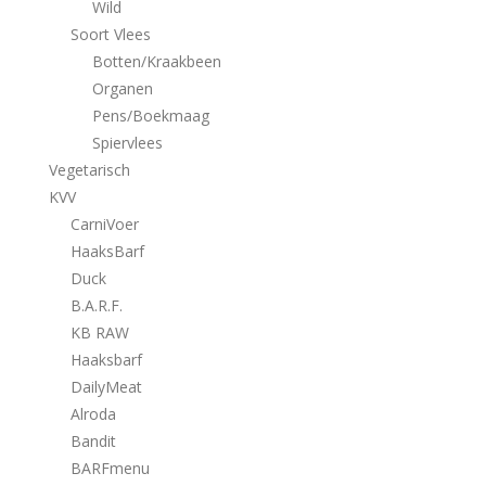
Wild
Soort Vlees
Botten/Kraakbeen
Organen
Pens/Boekmaag
Spiervlees
Vegetarisch
KVV
CarniVoer
HaaksBarf
Duck
B.A.R.F.
KB RAW
Haaksbarf
DailyMeat
Alroda
Bandit
BARFmenu