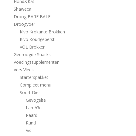
Hond&Kat
Shaweca
Droog BARF BALF
Droogvoer
Kivo Krokante Brokken
Kivo Koudgeperst
VOL Brokken
Gedroogde Snacks
Voedingssupplementen
Vers Vlees
Starterspakket
Compleet menu
Soort Dier
Gevogelte
Lam/Geit
Paard
Rund
Vis