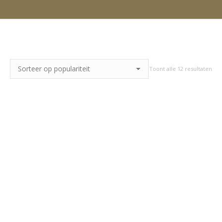
Toont alle 12 resultaten
Ges
op
pop