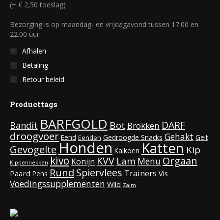
(+ € 2,50 toeslag)
Bezorging is op maandag- en vrijdagavond tussen 17.00 en
22.00 uur.
Afhalen
Betaling
Retour beleid
Producttags
BARFGOLD
DARF
Bot
Bandit
Brokken
droogvoer
Gehakt
Eend
Gedroogde Snacks
Geit
Eenden
Honden
Katten
Gevogelte
Kip
Kalkoen
kivo
KVV
Orgaan
Lam
Menu
Konijn
Kippennekken
Rund
Spiervlees
Trainers
Paard
Vis
Pens
Voedingssupplementen
Wild
Zalm