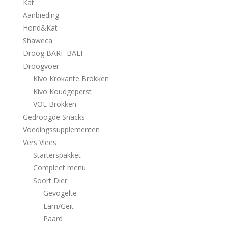
Kat
Aanbieding
Hond&Kat
Shaweca
Droog BARF BALF
Droogvoer
Kivo Krokante Brokken
Kivo Koudgeperst
VOL Brokken
Gedroogde Snacks
Voedingssupplementen
Vers Vlees
Starterspakket
Compleet menu
Soort Dier
Gevogelte
Lam/Geit
Paard