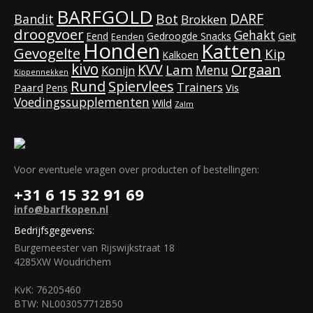
BARFGOLD
DARF
Bot
Bandit
Brokken
droogvoer
Gehakt
Eend
Gedroogde Snacks
Geit
Eenden
Honden
Katten
Gevogelte
Kip
Kalkoen
kivo
KVV
Orgaan
Lam
Menu
Konijn
Kippennekken
Rund
Spiervlees
Trainers
Paard
Vis
Pens
Voedingssupplementen
Wild
Zalm
Voor eventuele vragen over producten of bestellingen:
+31 6 15 32 91 69
info@barfkopen.nl
Bedrijfsgegevens:
Burgemeester van Rijswijkstraat 18
4285XW Woudrichem
KvK: 76205460
BTW: NL003057712B50