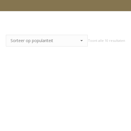
Toont alle 10 resultaten
Ges
op
pop