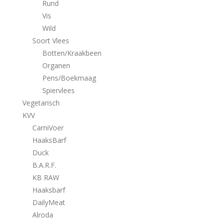
Rund
Vis
Wild
Soort Vlees
Botten/Kraakbeen
Organen
Pens/Boekmaag
Spiervlees
Vegetarisch
KVV
CarniVoer
HaaksBarf
Duck
B.A.R.F.
KB RAW
Haaksbarf
DailyMeat
Alroda