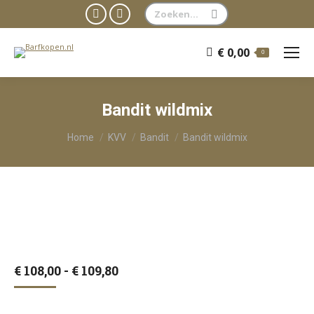
Zoeken:
Facebook
WhatsApp
page
page
€
0,00
0
opens
opens
in
in
new
new
Bandit wildmix
window
window
Je bent hier:
Home
KVV
Bandit
Bandit wildmix
Prijsklasse:
€
108,00
-
€
109,80
€ 108,00
tot
€ 109,80