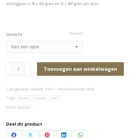
Verkrijgpaar in 18 x 300 gram en 12 x 480 gram per doos
Wissen
Gewicht
Bandit
Toevoegen aan winkelwagen
wildmix
aantal
Categorieën:
Bandit
,
KVV
Artikelnummer:
N/B
Tags:
Bandit
Honden
KVV
Merk:
Bandit
Deel dit product