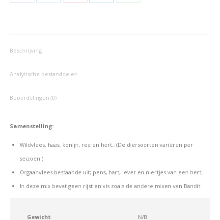
Deel
Deel
Deel
Deel
Deel
op
op
op
op
op
Facebook
X
Pinterest
LinkedIn
WhatsApp
Beschrijving
Analytische bestanddelen
Beoordelingen (0)
Samenstelling:
Wildvlees, haas, konijn, ree en hert.; (De diersoorten variëren per
seizoen.)
Orgaanvlees bestaande uit; pens, hart, lever en niertjes van een hert;
In deze mix bevat geen rijst en vis zoals de andere mixen van Bandit.
Gewicht
N/B