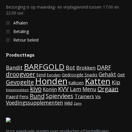
Bezorging is op maandag- en vrijdagavond tussen 17.00 en
22.00 uur.
Afhalen
Betaling
Retour beleid
Producttags
BARFGOLD
DARF
Bot
Bandit
Brokken
droogvoer
Gehakt
Eend
Gedroogde Snacks
Geit
Eenden
Honden
Katten
Gevogelte
Kip
Kalkoen
kivo
KVV
Orgaan
Lam
Menu
Konijn
Kippennekken
Rund
Spiervlees
Trainers
Paard
Vis
Pens
Voedingssupplementen
Wild
Zalm
Voor eventuele vragen over producten of bestellingen: