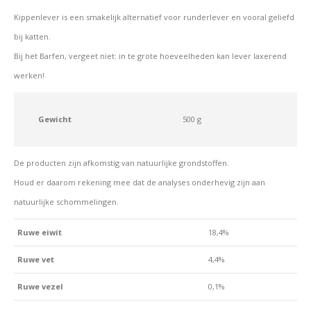
Kippenlever is een smakelijk alternatief voor runderlever en vooral geliefd
bij katten.
Bij het Barfen, vergeet niet: in te grote hoeveelheden kan lever laxerend
werken!
Gewicht
500 g
De producten zijn afkomstig van natuurlijke grondstoffen.
Houd er daarom rekening mee dat de analyses onderhevig zijn aan
natuurlijke schommelingen.
Ruwe eiwit
18,4%
Ruwe vet
4,4%
Ruwe vezel
0,1%