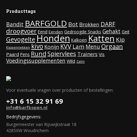
Producttags
BARFGOLD
DARF
Bot
Bandit
Brokken
droogvoer
Gehakt
Eend
Gedroogde Snacks
Geit
Eenden
Honden
Katten
Gevogelte
Kip
Kalkoen
kivo
KVV
Orgaan
Lam
Menu
Konijn
Kippennekken
Rund
Spiervlees
Trainers
Paard
Vis
Pens
Voedingssupplementen
Wild
Zalm
Voor eventuele vragen over producten of bestellingen:
+31 6 15 32 91 69
info@barfkopen.nl
Bedrijfsgegevens:
Burgemeester van Rijswijkstraat 18
4285XW Woudrichem