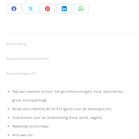
Deel
Deel
Deel
Deel
Deel
op
op
op
op
op
Facebook
X
Pinterest
LinkedIn
WhatsApp
Beschrijving
Analytische bestanddelen
Beoordelingen (0)
Rijk aan vitamine A (voor het gezichtsvermogen, huid, slijmvliezen,
groei, voortplanting)
Bevat veel vitamine B2 en B12 (goed voor de skeletspieren)
Ook biotine voor de stofwisseling (huid, vacht, nagels)
Makkelijk verteerbaar
Arm aan vet