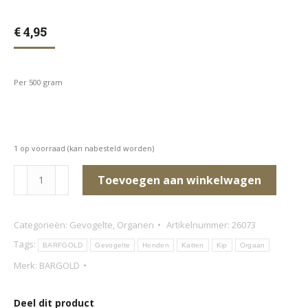
€
4,95
Per 500 gram
1 op voorraad (kan nabesteld worden)
Kippen
Toevoegen aan winkelwagen
lever
(in
Categorieën:
Gevogelte
,
Organen
Artikelnummer:
26073
stukken)
Tags:
BARFGOLD
Gevogelte
Honden
Katten
Kip
Orgaan
aantal
Merk:
BARGOLD
Deel dit product