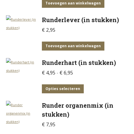
Toevoegen aan winkelwagen
Runderlever (in stukken)
€
2,95
Toevoegen aan winkelwagen
Runderhart (in stukken)
Prijsklasse:
€
4,95
-
€
6,95
€ 4,95
tot
Dit
Opties selecteren
€ 6,95
product
Runder organenmix (in
heeft
stukken)
meerdere
variaties.
€
7,95
Deze