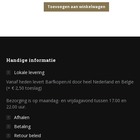
optie
Toevoegen aan winkelwagen
kan
gekozen
worden
op
de
productpagina
Handige informatie
Lokale levering
Vanaf heden levert Barfkopen.nl door heel Nederland en Belgie
(+ € 2,50 toeslag)
Bezorging is op maandag- en vrijdagavond tussen 17.00 en
22.00 uur.
Afhalen
Betaling
Retour beleid