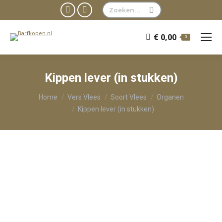
Zoeken:
Facebook
WhatsApp
page
page
€
0,00
0
opens
opens
in
in
new
new
Kippen lever (in stukken)
window
window
Je bent hier:
Home
Vers Vlees
Soort Vlees
Organen
Kippen lever (in stukken)