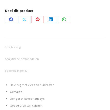
Deel dit product
Deel
Deel
Deel
Deel
Deel
op
op
op
op
op
Facebook
X
Pinterest
LinkedIn
WhatsApp
Beschrijving
Analytische bestanddelen
Beoordelingen (0)
Hele rug met vlees en huidresten
Gemalen
Ook geschikt voor puppy’s
Goede bron van calcium