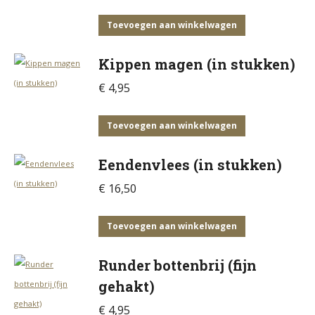
variaties.
Deze
Toevoegen aan winkelwagen
optie
Kippen magen (in stukken)
kan
gekozen
€
4,95
worden
op
Toevoegen aan winkelwagen
de
productpagina
Eendenvlees (in stukken)
€
16,50
Toevoegen aan winkelwagen
Runder bottenbrij (fijn
gehakt)
€
4,95