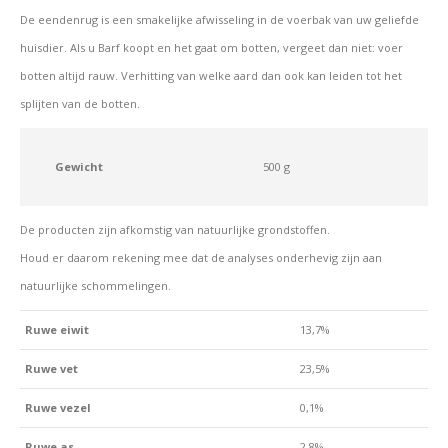
De eendenrug is een smakelijke afwisseling in de voerbak van uw geliefde
huisdier. Als u Barf koopt en het gaat om botten, vergeet dan niet: voer
botten altijd rauw. Verhitting van welke aard dan ook kan leiden tot het
splijten van de botten.
Gewicht
500 g
De producten zijn afkomstig van natuurlijke grondstoffen.
Houd er daarom rekening mee dat de analyses onderhevig zijn aan
natuurlijke schommelingen.
Ruwe eiwit
13,7%
Ruwe vet
23,5%
Ruwe vezel
0,1%
Ruwe as
2,8%