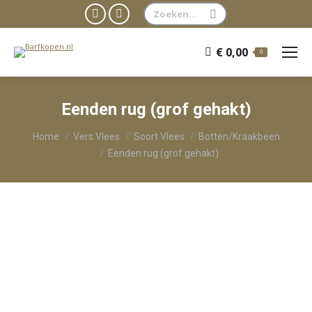
Zoeken:
Facebook
WhatsApp
page
page
€
0,00
0
opens
opens
in
in
new
new
Eenden rug (grof gehakt)
window
window
Je bent hier:
Home
Vers Vlees
Soort Vlees
Botten/Kraakbeen
Eenden rug (grof gehakt)