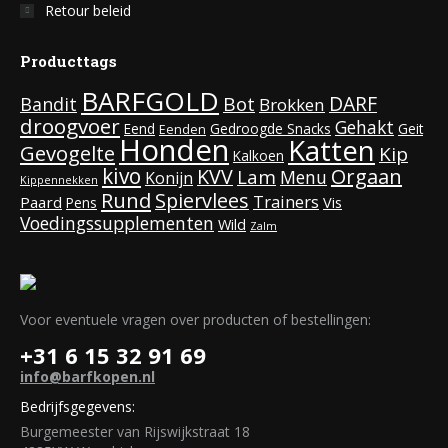
Retour beleid
Producttags
BARFGOLD
DARF
Bot
Bandit
Brokken
droogvoer
Gehakt
Eend
Gedroogde Snacks
Geit
Eenden
Honden
Katten
Gevogelte
Kip
Kalkoen
kivo
KVV
Orgaan
Lam
Menu
Konijn
Kippennekken
Rund
Spiervlees
Trainers
Paard
Vis
Pens
Voedingssupplementen
Wild
Zalm
Voor eventuele vragen over producten of bestellingen:
+31 6 15 32 91 69
info@barfkopen.nl
Bedrijfsgegevens:
Burgemeester van Rijswijkstraat 18