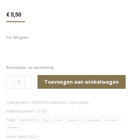
€
5,50
Per 500 gram
Beschikbaar via nabestelling
Eenden
Toevoegen aan winkelwagen
rug
(grof
Categorieën:
Botten/Kraakbeen
,
Gevogelte
gehakt)
Artikelnummer:
12105
aantal
Tags:
BARFGOLD
Bot
Eend
Gehakt
Gevogelte
Honden
Katten
Merk:
BARGOLD