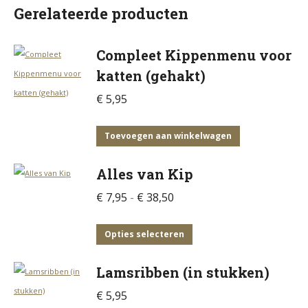
Gerelateerde producten
Compleet Kippenmenu voor
katten (gehakt)
€
5,95
Toevoegen aan winkelwagen
Alles van Kip
Prijsklasse:
€
7,95
-
€
38,50
€ 7,95
tot
Dit
Opties selecteren
€ 38,50
product
Lamsribben (in stukken)
heeft
meerdere
€
5,95