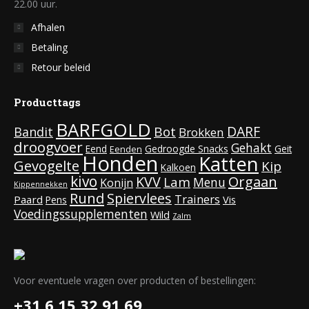
22.00 uur.
Afhalen
Betaling
Retour beleid
Producttags
BARFGOLD
DARF
Bot
Bandit
Brokken
droogvoer
Gehakt
Eend
Gedroogde Snacks
Geit
Eenden
Honden
Katten
Gevogelte
Kip
Kalkoen
kivo
KVV
Orgaan
Lam
Menu
Konijn
Kippennekken
Rund
Spiervlees
Trainers
Paard
Vis
Pens
Voedingssupplementen
Wild
Zalm
Voor eventuele vragen over producten of bestellingen:
+31 6 15 32 91 69