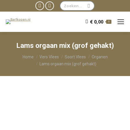
Zoeken:
Facebook
WhatsApp
page
page
€
0,00
0
opens
opens
in
in
new
new
Lams orgaan mix (grof gehakt)
window
window
Je bent hier:
Home
Vers Vlees
Soort Vlees
Organen
Lams orgaan mix (grof gehakt)