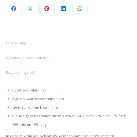
Deel
Deel
Deel
Deel
Deel
op
op
op
op
op
Facebook
X
Pinterest
LinkedIn
WhatsApp
Beschrijving
Analytische bestanddelen
Beoordelingen (0)
Bevat veel vitamines
Rijk aan waardevolle mineralen
Goede bron van L-carnitine
Nieuwe geperfectioneerde mix van ca. 34% lever, 17% nier, 17% hart,
16% milt en 16% long
In deze mix zijn alle belangrijke organen samengevoegd, zodat de