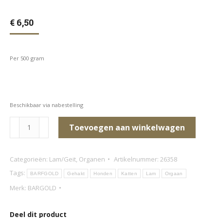
€
6,50
Per 500 gram
Beschikbaar via nabestelling
Lams
Toevoegen aan winkelwagen
orgaan
mix
Categorieën:
Lam/Geit
,
Organen
Artikelnummer:
26358
(grof
Tags:
BARFGOLD
Gehakt
Honden
Katten
Lam
Orgaan
gehakt)
Merk:
BARGOLD
aantal
Deel dit product