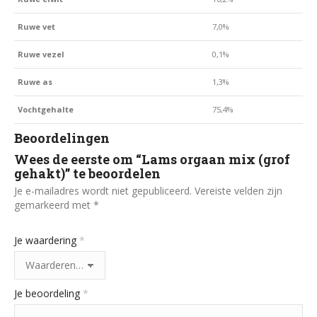
Ruwe vet
7,0%
Ruwe vezel
0,1%
Ruwe as
1,3%
Vochtgehalte
75,4%
Beoordelingen
Wees de eerste om “Lams orgaan mix (grof
gehakt)” te beoordelen
Je e-mailadres wordt niet gepubliceerd.
Vereiste velden zijn
gemarkeerd met
*
Je waardering
*
Je beoordeling
*