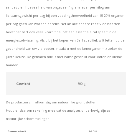
aanbevolen hoeveelheid van ongeveer 1 gram lever per kilogram
lichaamsgewicht per dag bij een voedingshoeveelheid van 15-20% organen
per dag goed kan worden bereikt. Net als alle andere rode vleessoorten
bevat het hart ook veel L-carnitine, dat een essentiële rol speelt in de
energiestofwisseling. Als u bij het kopen van Barf specifiek wilt letten op de
gezondheid van uw viervoeter, maakt u met de lamorganenmix zeker de
juiste keuze. De gemalen mix is met name geschikt voor katten en kleine
honden.
Gewicht
500 g
De producten zijn afkomstig van natuurlijke grondstoffen.
Houd er daarom rekening mee dat de analyses onderhevig zijn aan
natuurlijke schommelingen.
Ruwe eiwit
16,2%