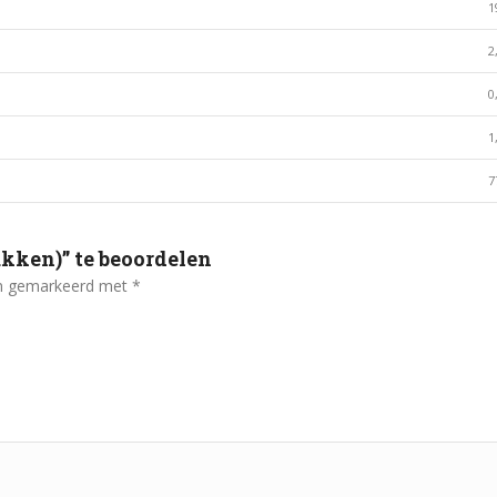
1
2
0
1
7
kken)” te beoordelen
ijn gemarkeerd met
*