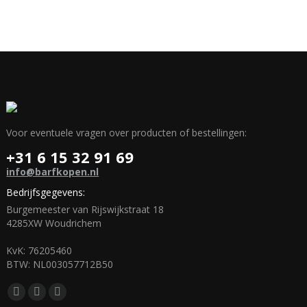
Voor eventuele vragen over producten of bestellingen:
+31 6 15 32 91 69
info@barfkopen.nl
Bedrijfsgegevens:
Burgemeester van Rijswijkstraat 18
4285XW Woudrichem
KvK: 76205460
BTW: NL003057712B50
Vind ons op:
Facebook
Mail
WhatsApp