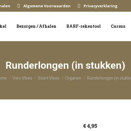
halen
Algemene Voorwaarden
Privacyverklaring
kel
Bezorgen / Afhalen
BARF-rekentool
Cursus
Runderlongen (in stukken)
bent hier:
ome
Vers Vlees
Soort Vlees
Organen
Runderlongen (in stukk
€
4,95