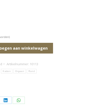
 worden)
oegen aan winkelwagen
nd
Artikelnummer:
10113
Katten
Orgaan
Rund
l
Deel
Deel