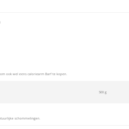
op
op
op
Facebook
X
Pint
)
d om ook wel eens caloriearm Barf te kopen.
500 g
atuurlijke schommelingen.