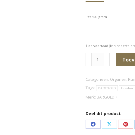
Per 500 gram
1 op voorraad (kan nabesteld
Runderlongen
Toev
(in
stukken)
Categorieën:
Organen
,
Ru
aantal
Tags:
BARFGOLD
Honden
Merk:
BARGOLD
Deel dit product
Deel
Deel
Dee