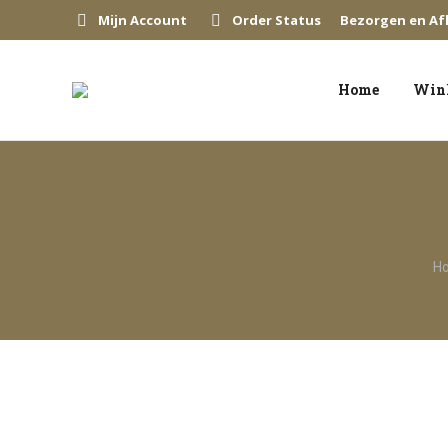
Mijn Account
Order Status
Bezorgen en Af
Home
Win
Je 
H