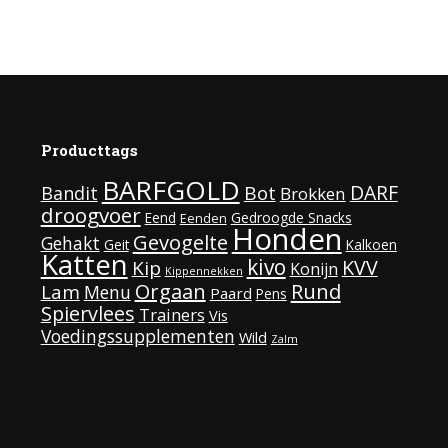
Producttags
BARFGOLD
DARF
Bot
Bandit
Brokken
droogvoer
Eend
Gedroogde Snacks
Eenden
Honden
Gevogelte
Gehakt
Geit
Kalkoen
Katten
kivo
KVV
Kip
Konijn
Kippennekken
Rund
Orgaan
Lam
Menu
Paard
Pens
Spiervlees
Trainers
Vis
Voedingssupplementen
Wild
Zalm