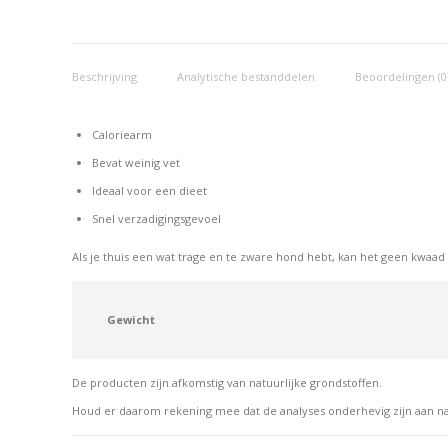
Beschrijving
Analytische bestanddelen
Beoordelingen (0
Caloriearm
Bevat weinig vet
Ideaal voor een dieet
Snel verzadigingsgevoel
Als je thuis een wat trage en te zware hond hebt, kan het geen kwaa
Gewicht
De producten zijn afkomstig van natuurlijke grondstoffen.
Houd er daarom rekening mee dat de analyses onderhevig zijn aan n