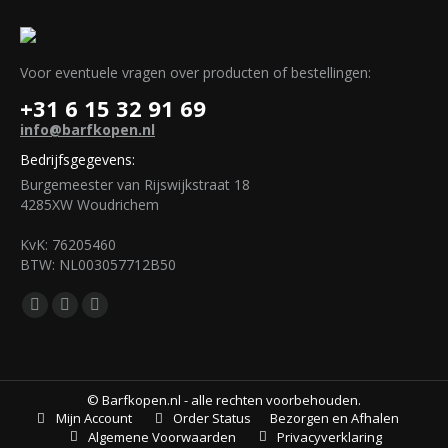
Voor eventuele vragen over producten of bestellingen:
+31 6 15 32 91 69
info@barfkopen.nl
Bedrijfsgegevens:
Burgemeester van Rijswijkstraat 18
4285XW Woudrichem
KvK: 76205460
BTW: NL003057712B50
Vind ons op:
Facebook
Mail
WhatsApp
page
page
page
opens
opens
opens
in
in
in
© Barfkopen.nl - alle rechten voorbehouden.
Bezorgen en Afhalen
Mijn Account
Order Status
new
new
new
Algemene Voorwaarden
Privacyverklaring
window
window
window