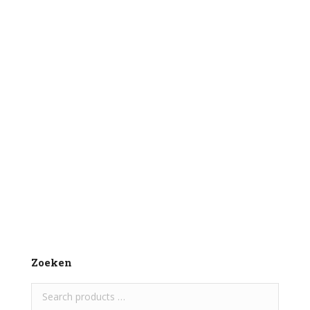
KB BARF – Kuikens
€
4,00
1000 gr per zak
Toevoegen aan winkelwagen
Zoeken