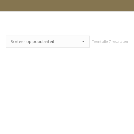
Ges
Toont alle 7 resultaten
op
popu