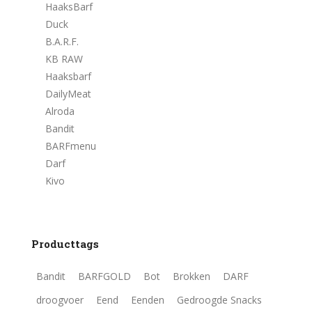
HaaksBarf
Duck
B.A.R.F.
KB RAW
Haaksbarf
DailyMeat
Alroda
Bandit
BARFmenu
Darf
Kivo
Producttags
Bandit
BARFGOLD
Bot
Brokken
DARF
droogvoer
Eend
Eenden
Gedroogde Snacks