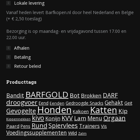
Lokale levering
Vanaf heden levert Barfkopen.nl door heel Nederland en Belgie
(+ € 2,50 toeslag)
Bezorging is op maandag- en vrijdagavond tussen 17.00 en
22.00 uur.
Afhalen
Betaling
Retour beleid
Producttags
BARFGOLD
DARF
Bot
Bandit
Brokken
droogvoer
Gehakt
Eend
Gedroogde Snacks
Geit
Eenden
Honden
Katten
Gevogelte
Kip
Kalkoen
kivo
KVV
Orgaan
Lam
Menu
Konijn
Kippennekken
Rund
Spiervlees
Trainers
Paard
Vis
Pens
Voedingssupplementen
Wild
Zalm