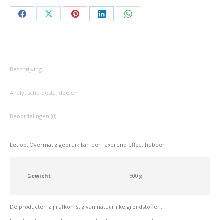
Deel
Deel
Deel
Deel
Deel
op
op
op
op
op
Facebook
X
Pinterest
LinkedIn
WhatsApp
Beschrijving
Analytische bestanddelen
Beoordelingen (0)
Let op: Overmatig gebruik kan een laxerend effect hebben!
Gewicht
500 g
De producten zijn afkomstig van natuurlijke grondstoffen.