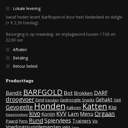
Lokale levering
Vanaf heden levert Barfkopen.nl door heel Nederland en Belgie
(+ € 2,50 toeslag)
Bezorging is op maandag- en vrijdagavond tussen 17.00 en
22.00 uur.
Afhalen
Betaling
Retour beleid
Producttags
BARFGOLD
DARF
Bot
Bandit
Brokken
droogvoer
Gehakt
Eend
Gedroogde Snacks
Geit
Eenden
Honden
Katten
Gevogelte
Kip
Kalkoen
kivo
KVV
Orgaan
Lam
Menu
Konijn
Kippennekken
Rund
Spiervlees
Trainers
Paard
Vis
Pens
Voedingssupplementen
Wild
Zalm