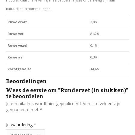
Houd er daarom rekening mee dat de analyses onderhevig zijn aan
natuurlijke schommelingen.
Ruwe eiwit
3,8%
Ruwe vet
81,2%
Ruwe vezel
0,1%
Ruwe as
0,3%
Vochtgehalte
14,6%
Beoordelingen
Wees de eerste om “Rundervet (in stukken)”
te beoordelen
Je e-mailadres wordt niet gepubliceerd.
Vereiste velden zijn
gemarkeerd met
*
Je waardering
*