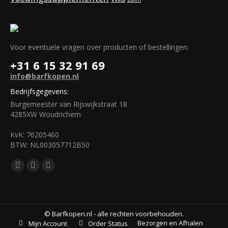
Voor eventuele vragen over producten of bestellingen:
+31 6 15 32 91 69
info@barfkopen.nl
Bedrijfsgegevens:
Burgemeester van Rijswijkstraat 18
4285XW Woudrichem
KvK: 76205460
BTW: NL003057712B50
Vind ons op:
Facebook
Mail
WhatsApp
page
page
page
opens
opens
opens
in
in
in
© Barfkopen.nl - alle rechten voorbehouden.
Bezorgen en Afhalen
Mijn Account
Order Status
new
new
new