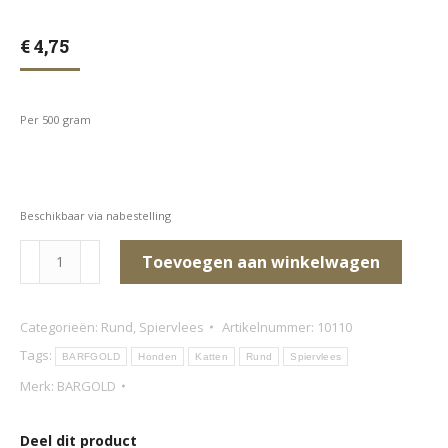
€
4,75
Per 500 gram
Beschikbaar via nabestelling
Rundervet
Toevoegen aan winkelwagen
(in
stukken)
Categorieën:
Rund
,
Spiervlees
Artikelnummer:
10110
aantal
Tags:
BARFGOLD
Honden
Katten
Rund
Spiervlees
Merk:
BARGOLD
Deel dit product