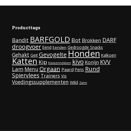
Producttags
BARFGOLD
DARF
Bot
Bandit
Brokken
droogvoer
Eend
Gedroogde Snacks
Eenden
Honden
Gevogelte
Gehakt
Geit
Kalkoen
Katten
kivo
KVV
Kip
Konijn
Kippennekken
Rund
Orgaan
Lam
Menu
Paard
Pens
Spiervlees
Trainers
Vis
Voedingssupplementen
Wild
Zalm