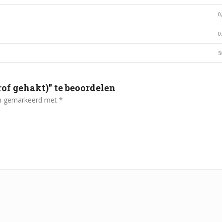
0
0
5
of gehakt)” te beoordelen
ijn gemarkeerd met
*