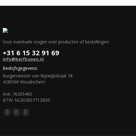
Voor eventuele vragen over producten of bestellingen:
+31 6 15 32 91 69
info@barfkopen.nl
Bedrijfsgegevens:
Burgemeester van Rijswijkstraat 18
4285XW Woudrichem
KvK: 76205460
BTW: NL003057712B50
Vind ons op:
Facebook
Mail
WhatsApp
page
page
page
opens
opens
opens