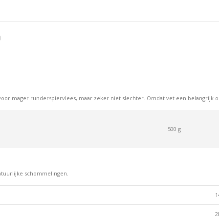
op
op
op
Facebook
X
Pint
)
 voor mager runderspiervlees, maar zeker niet slechter. Omdat vet een belangrijk 
500 g
atuurlijke schommelingen.
1
2