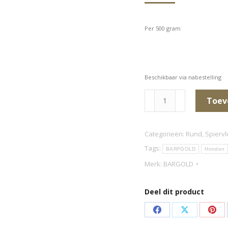
Per 500 gram
Beschikbaar via nabestelling
Runder
Toev
Spiervlees
(grof
Categorieën:
Rund
,
Spierv
gehakt)
Tags:
BARFGOLD
Honden
aantal
Merk:
BARGOLD
Deel dit product
Deel
Deel
Dee