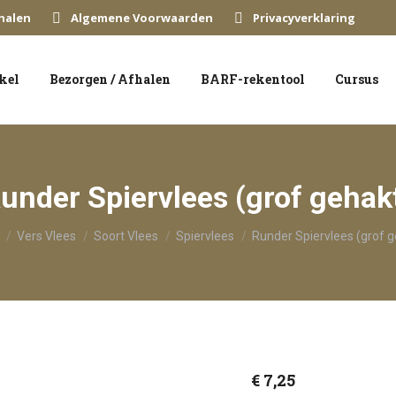
halen
Algemene Voorwaarden
Privacyverklaring
kel
Bezorgen / Afhalen
BARF-rekentool
Cursus
under Spiervlees (grof gehak
 hier:
Vers Vlees
Soort Vlees
Spiervlees
Runder Spiervlees (grof g
€
7,25