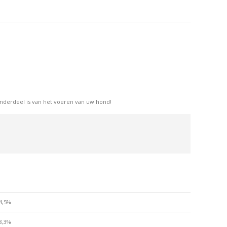
op
op
erest
LinkedIn
WhatsApp
onderdeel is van het voeren van uw hond!
4,5%
8,3%