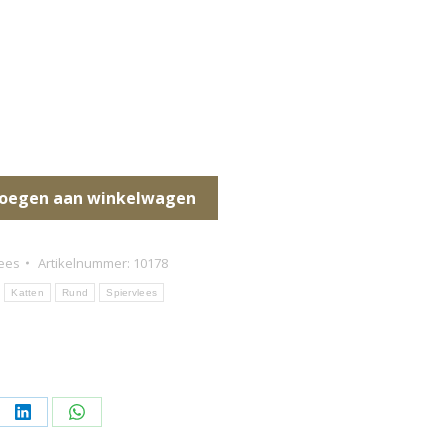
oegen aan winkelwagen
lees
Artikelnummer:
10178
Katten
Rund
Spiervlees
l
Deel
Deel