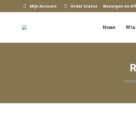
Mijn Account
Order Status
Bezorgen en Af
Home
Win
R
Je bent
Home