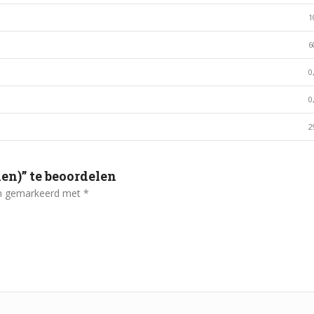
1
6
0
0
2
en)” te beoordelen
ijn gemarkeerd met
*