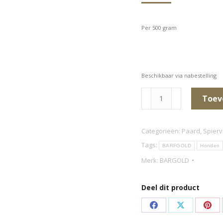
Per 500 gram
Beschikbaar via nabestelling
Paardenvet
Toev
(in
stukken)
Categorieën:
Paard
,
Spierv
aantal
Tags:
BARFGOLD
Honden
Merk:
BARGOLD
Deel dit product
Deel
Deel
Dee