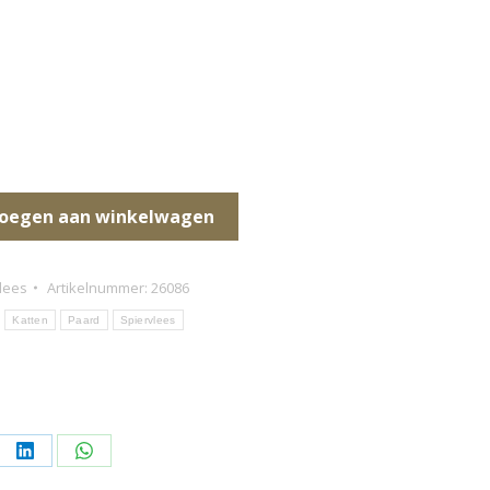
oegen aan winkelwagen
lees
Artikelnummer:
26086
Katten
Paard
Spiervlees
l
Deel
Deel