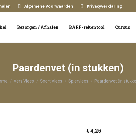
halen
Algemene Voorwaarden
Privacyverklaring
kel
Bezorgen / Afhalen
BARF-rekentool
Cursus
Paardenvet (in stukken)
 bent hier:
ome
Vers Vlees
Soort Vlees
Spiervlees
Paardenvet (in stukk
€
4,25