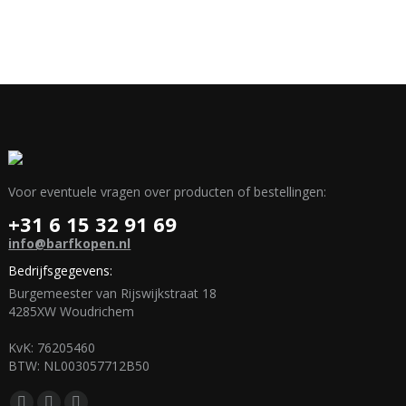
Voor eventuele vragen over producten of bestellingen:
+31 6 15 32 91 69
info@barfkopen.nl
Bedrijfsgegevens:
Burgemeester van Rijswijkstraat 18
4285XW Woudrichem
KvK: 76205460
BTW: NL003057712B50
Vind ons op: