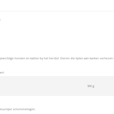
op
op
op
Facebook
X
Pint
)
wichtige honden en katten bij het herstel. Dieren die lijden aan kanker verliezen
en!
500 g
atuurlijke schommelingen.