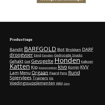
Producttags
BARFGOLD
DARF
Bot
Bandit
Brokken
droogvoer
Eend
Gedroogde Snacks
Eenden
Honden
Gevogelte
Gehakt
Geit
Kalkoen
Katten
kivo
KVV
Kip
Konijn
Kippennekken
Rund
Orgaan
Lam
Menu
Paard
Pens
Spiervlees
Trainers
Vis
Voedingssupplementen
Wild
Zalm