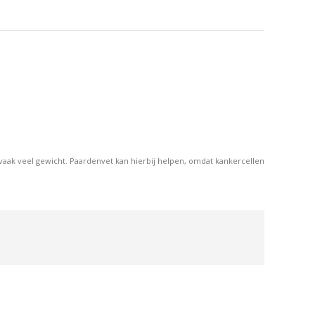
op
op
erest
LinkedIn
WhatsApp
 vaak veel gewicht. Paardenvet kan hierbij helpen, omdat kankercellen