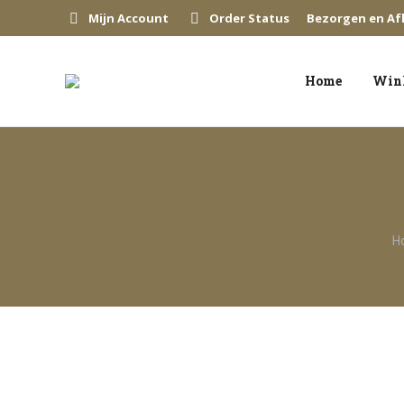
Mijn Account
Order Status
Bezorgen en Af
Home
Win
Je
H