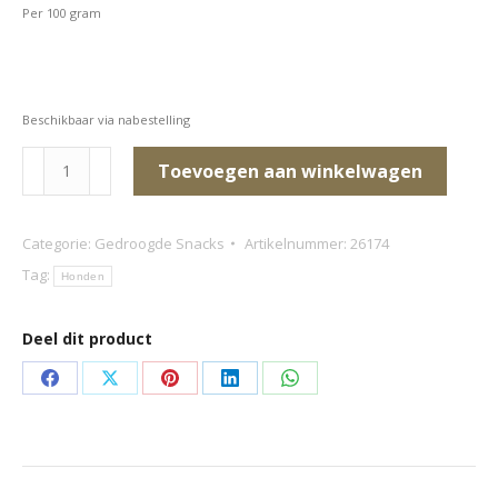
Per 100 gram
Beschikbaar via nabestelling
Gedroogde
Toevoegen aan winkelwagen
Paardensticks
aantal
Categorie:
Gedroogde Snacks
Artikelnummer:
26174
Tag:
Honden
Deel dit product
Deel
Deel
Deel
Deel
Deel
op
op
op
op
op
Facebook
X
Pinterest
LinkedIn
WhatsApp