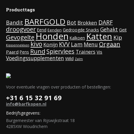
Producttags
BARFGOLD
DARF
Bot
Bandit
Brokken
droogvoer
Gehakt
Eend
Gedroogde Snacks
Geit
Eenden
Honden
Katten
Gevogelte
Kip
Kalkoen
kivo
KVV
Orgaan
Lam
Menu
Konijn
Kippennekken
Rund
Spiervlees
Trainers
Paard
Vis
Pens
Voedingssupplementen
Wild
Zalm
Voor eventuele vragen over producten of bestellingen:
+31 6 15 32 91 69
info@barfkopen.nl
Bedrijfsgegevens:
Burgemeester van Rijswijkstraat 18
4285XW Woudrichem