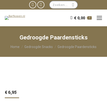
Zoeken:
Facebook
WhatsApp
page
page
€
0,00
0
opens
opens
in
in
new
new
Gedroogde Paardensticks
window
window
Je bent hier:
Home
Gedroogde Snacks
Gedroogde Paardensticks
€
6,95