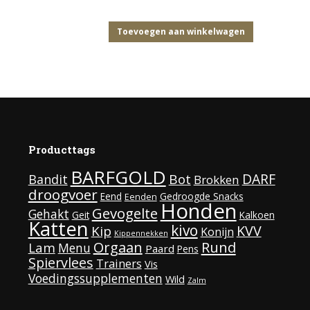
Toevoegen aan winkelwagen
Producttags
BARFGOLD
DARF
Bot
Bandit
Brokken
droogvoer
Eend
Gedroogde Snacks
Eenden
Honden
Gevogelte
Gehakt
Geit
Kalkoen
Katten
kivo
KVV
Kip
Konijn
Kippennekken
Rund
Orgaan
Lam
Menu
Paard
Pens
Spiervlees
Trainers
Vis
Voedingssupplementen
Wild
Zalm