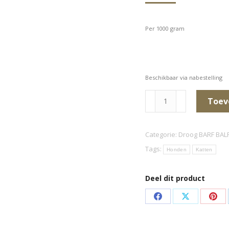
Per 1000 gram
Beschikbaar via nabestelling
Droog
Toev
BARF
BALF
Categorie:
Droog BARF BAL
rundvlees
Tags:
Honden
Katten
aantal
Deel dit product
Deel
Deel
Dee
op
op
op