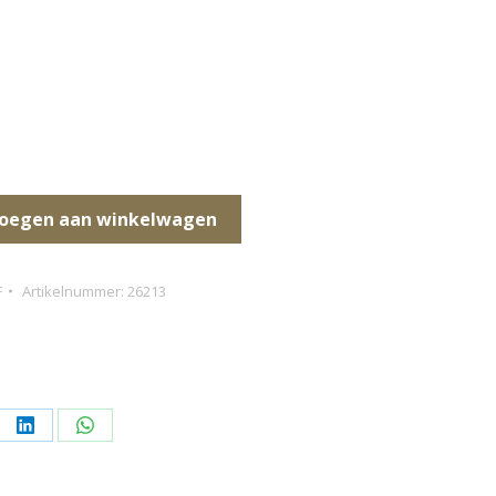
oegen aan winkelwagen
F
Artikelnummer:
26213
l
Deel
Deel
op
op