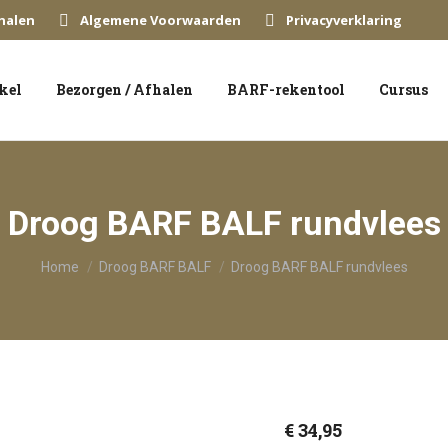
halen
Algemene Voorwaarden
Privacyverklaring
kel
Bezorgen / Afhalen
BARF-rekentool
Cursus
Droog BARF BALF rundvlees
Je bent hier:
Home
Droog BARF BALF
Droog BARF BALF rundvlees
€
34,95