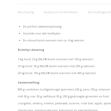
Beschrijving
Analytische bestanddelen
Beoordelingen (0
De perfect vakantieoplossing
Geschikt voor alle leeftijden
De inhoud komt overeen met ca. 4 kg natvoer
Richtlijn dosering
5 kg hond: 25 g BALF® (komt overeen met 100 g natvoer)
10 kg hond: 50 g BALF® (komt overeen met 200 g natvoer)
20 kg hond: 100 g BALF® (komt overeen met 400 g natvoer)
Samenstelling:
800 g rundvlees, luchtgedroogd
spiervlees 250 g, pens 150 g,
omasum 10
milt 50 g, nier 50 g, kalfsbout 50 g,
200 g gedroogde groenten en fruit :
courgette, selderij, erwten, pastinaak, luzerne, rode biet, appel, spin
vlierbessen, meidoornbessen, kokosnoot en paardenbloem.