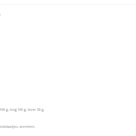
Facebook
X
Pint
)
0 g, long 100 g, lever 50 g,
azieblaadjes, wortelen,