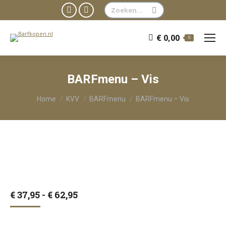
Zoeken:
Facebook
WhatsApp
page
page
€
0,00
0
opens
opens
in
in
new
new
BARFmenu – Vis
window
window
Je bent hier:
Home
KVV
BARFmenu
BARFmenu – Vis
Prijsklasse:
€
37,95
-
€
62,95
€ 37,95
tot
€ 62,95