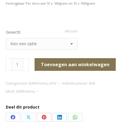
Verkrijgbaar Per doos van 10 x 500gram en 10 x 1000gram
Wissen
Gewicht
BARFmenu
Toevoegen aan winkelwagen
–
Vis
Categorieën:
BARFmenu
,
KVV
Artikelnummer:
N/B
aantal
Merk:
BARFmenu
Deel dit product
Deel
Deel
Deel
Deel
Deel