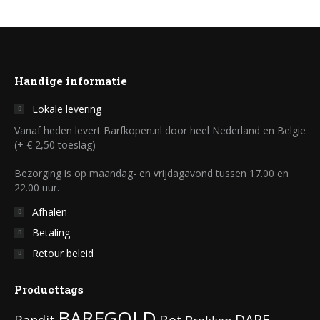
worden
meerdere
op
variaties.
de
Deze
productpagina
optie
Handige informatie
kan
Lokale levering
gekozen
Vanaf heden levert Barfkopen.nl door heel Nederland en Belgie
worden
(+ € 2,50 toeslag)
op
Bezorging is op maandag- en vrijdagavond tussen 17.00 en
de
22.00 uur.
productpagina
Afhalen
Betaling
Retour beleid
Producttags
BARFGOLD
DARF