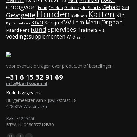
Bot
Bandit
Brokken
droogvoer
Gehakt
Eend
Gedroogde Snacks
Geit
Eenden
Honden
Katten
Gevogelte
Kip
Kalkoen
kivo
KVV
Orgaan
Lam
Menu
Konijn
Kippennekken
Rund
Spiervlees
Trainers
Paard
Vis
Pens
Voedingssupplementen
Wild
Zalm
Voor eventuele vragen over producten of bestellingen:
+31 6 15 32 91 69
info@barfkopen.nl
Bedrijfsgegevens:
Burgemeester van Rijswijkstraat 18
4285XW Woudrichem
KvK: 76205460
BTW: NL003057712B50
Vind ons op: