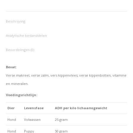
op
op
op
op
op
Facebook
X
Pinterest
LinkedIn
WhatsApp
Beschrijving
Analytische bestanddelen
Beoordelingen (0)
Bevat:
Verse makreel, verse zalm, vers kippenvlees, verse kippenbotten, vitamine
en mineralen.
Voedingsrichtlijn:
Dier
Levensfase
ADH per kilo lichaamsgewicht
Hond
Volwassen
25
gram
Hond
Puppy
50
gram