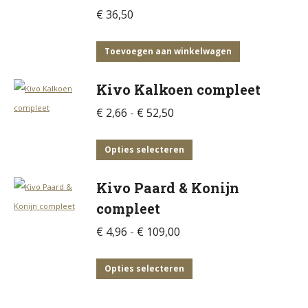
€
36,50
Toevoegen aan winkelwagen
Kivo Kalkoen compleet
Prijsklasse:
€
2,66
-
€
52,50
€ 2,66
tot
Dit
Opties selecteren
€ 52,50
product
Kivo Paard & Konijn
heeft
compleet
meerdere
variaties.
Prijsklasse:
€
4,96
-
€
109,00
Deze
€ 4,96
optie
tot
Dit
Opties selecteren
kan
€ 109,00
product
gekozen
heeft