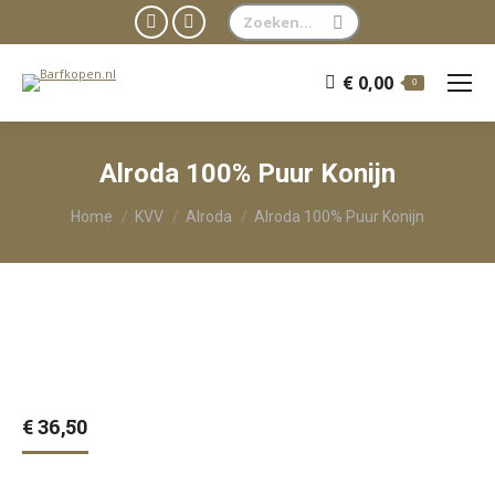
Zoeken:
Facebook
WhatsApp
page
page
€
0,00
0
opens
opens
in
in
new
new
Alroda 100% Puur Konijn
window
window
Je bent hier:
Home
KVV
Alroda
Alroda 100% Puur Konijn
€
36,50