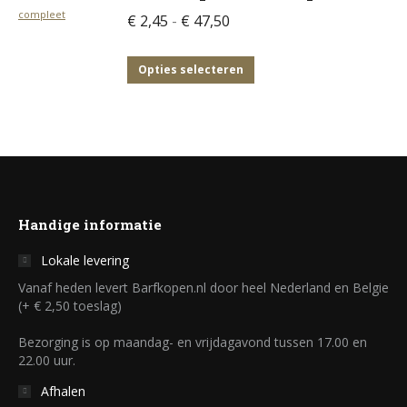
gekozen
meerdere
Prijsklasse:
€
2,45
-
€
47,50
worden
variaties.
€ 2,45
op
Deze
tot
Dit
Opties selecteren
de
optie
€ 47,50
product
productpagina
kan
heeft
gekozen
meerdere
worden
variaties.
op
Deze
de
optie
Handige informatie
productpagina
kan
Lokale levering
gekozen
Vanaf heden levert Barfkopen.nl door heel Nederland en Belgie
worden
(+ € 2,50 toeslag)
op
Bezorging is op maandag- en vrijdagavond tussen 17.00 en
de
22.00 uur.
productpagina
Afhalen