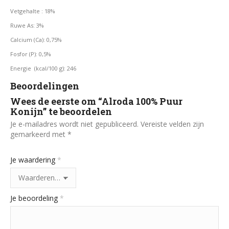
Vetgehalte : 18%
Ruwe As: 3%
Calcium (Ca): 0,75%
Fosfor (P): 0,5%
Energie (kcal/100 g): 246
Beoordelingen
Wees de eerste om “Alroda 100% Puur
Konijn” te beoordelen
Je e-mailadres wordt niet gepubliceerd.
Vereiste velden zijn
gemarkeerd met
*
Je waardering
*
Je beoordeling
*