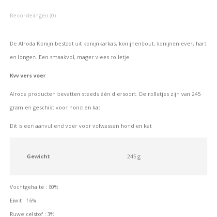
Beoordelingen (0)
De Alroda Konijn bestaat uit konijnkarkas, konijnenbout, konijnenlever, hart
en longen. Een smaakvol, mager vlees rolletje.
Kvv vers voer
Alroda producten bevatten steeds één diersoort. De rolletjes zijn van 245
gram en geschikt voor hond en kat.
Dit is een aanvullend voer voor volwassen hond en kat
Gewicht
245 g
Vochtgehalte : 60%
Eiwit : 16%
Ruwe celstof : 3%