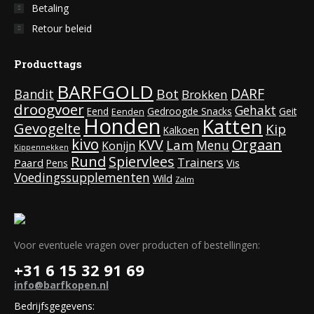
Betaling
Retour beleid
Producttags
BARFGOLD
DARF
Bot
Bandit
Brokken
droogvoer
Gehakt
Eend
Gedroogde Snacks
Geit
Eenden
Honden
Katten
Gevogelte
Kip
Kalkoen
kivo
KVV
Orgaan
Lam
Menu
Konijn
Kippennekken
Rund
Spiervlees
Trainers
Paard
Vis
Pens
Voedingssupplementen
Wild
Zalm
Voor eventuele vragen over producten of bestellingen:
+31 6 15 32 91 69
info@barfkopen.nl
Bedrijfsgegevens: