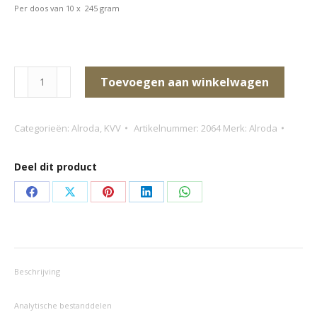
Per doos van 10 x 245 gram
Alroda
Toevoegen aan winkelwagen
100%
Puur
Categorieën:
Alroda
,
KVV
Artikelnummer:
2064
Merk:
Alroda
Konijn
aantal
Deel dit product
Deel
Deel
Deel
Deel
Deel
op
op
op
op
op
Facebook
X
Pinterest
LinkedIn
WhatsApp
Beschrijving
Analytische bestanddelen