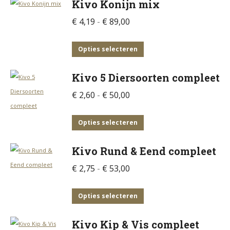
Kivo Konijn mix
Prijsklasse:
€
4,19
-
€
89,00
€ 4,19
tot
Dit
Opties selecteren
€ 89,00
product
Kivo 5 Diersoorten compleet
heeft
meerdere
Prijsklasse:
€
2,60
-
€
50,00
variaties.
€ 2,60
Deze
tot
Dit
Opties selecteren
optie
€ 50,00
product
Kivo Rund & Eend compleet
kan
heeft
gekozen
meerdere
Prijsklasse:
€
2,75
-
€
53,00
worden
variaties.
€ 2,75
op
Deze
tot
Dit
Opties selecteren
de
optie
€ 53,00
product
productpagina
Kivo Kip & Vis compleet
kan
heeft