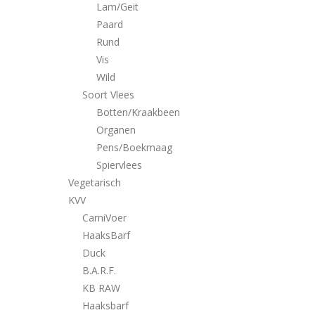
Lam/Geit
Paard
Rund
Vis
Wild
Soort Vlees
Botten/Kraakbeen
Organen
Pens/Boekmaag
Spiervlees
Vegetarisch
KVV
CarniVoer
HaaksBarf
Duck
B.A.R.F.
KB RAW
Haaksbarf