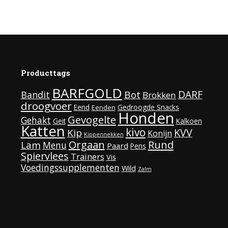
heeft
meerdere
variaties.
Deze
optie
Producttags
kan
BARFGOLD
DARF
Bot
Bandit
Brokken
gekozen
droogvoer
Eend
Gedroogde Snacks
Eenden
worden
Honden
Gevogelte
Gehakt
Geit
Kalkoen
Katten
op
kivo
KVV
Kip
Konijn
Kippennekken
de
Rund
Orgaan
Lam
Menu
Paard
Pens
Spiervlees
Trainers
productpagina
Vis
Voedingssupplementen
Wild
Zalm