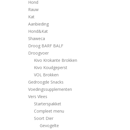
Hond
Rauw
Kat
Aanbieding
Hond&Kat
Shaweca
Droog BARF BALF
Droogvoer
Kivo Krokante Brokken
Kivo Koudgeperst
VOL Brokken
Gedroogde Snacks
Voedingssupplementen
Vers Vlees
Starterspakket
Compleet menu
Soort Dier
Gevogelte