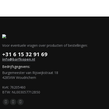
heeft
meerdere
variaties.
Deze
optie
kan
Voor eventuele vragen over producten of bestellingen:
gekozen
+31 6 15 32 91 69
worden
info@barfkopen.nl
op
Bedrijfsgegevens:
de
Burgemeester van Rijswijkstraat 18
productpagina
4285XW Woudrichem
KvK: 76205460
BTW: NL003057712B50
Vind ons op:
Facebook
Mail
WhatsApp