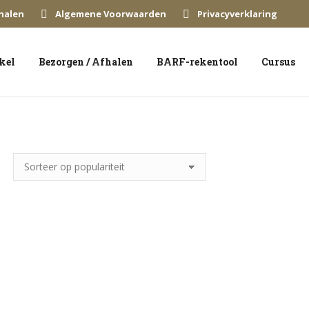
halen
Algemene Voorwaarden
Privacyverklaring
kel
Bezorgen / Afhalen
BARF-rekentool
Cursus
BARFmenu – Compleet
BARFmenu –
variatie (hond)