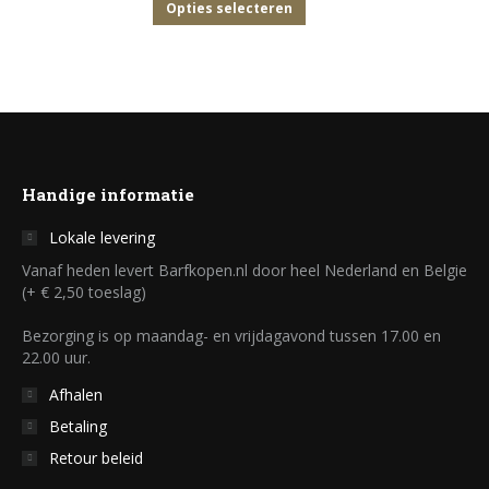
Deze
tot
Dit
Opties selecteren
de
optie
€ 47,50
product
productpagina
kan
heeft
gekozen
meerdere
worden
variaties.
op
Deze
de
optie
Handige informatie
productpagina
kan
Lokale levering
gekozen
Vanaf heden levert Barfkopen.nl door heel Nederland en Belgie
worden
(+ € 2,50 toeslag)
op
Bezorging is op maandag- en vrijdagavond tussen 17.00 en
de
22.00 uur.
productpagina
Afhalen
Betaling
Retour beleid