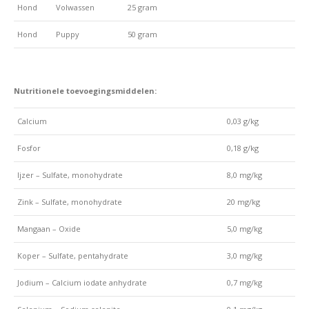
Hond
Volwassen
25
gram
Hond
Puppy
50
gram
Nutritionele toevoegingsmiddelen:
Calcium
0,03 g/kg
Fosfor
0,18 g/kg
Ijzer – Sulfate, monohydrate
8,0 mg/kg
Zink – Sulfate, monohydrate
20 mg/kg
Mangaan – Oxide
5,0 mg/kg
Koper – Sulfate, pentahydrate
3,0 mg/kg
Jodium – Calcium iodate anhydrate
0,7 mg/kg