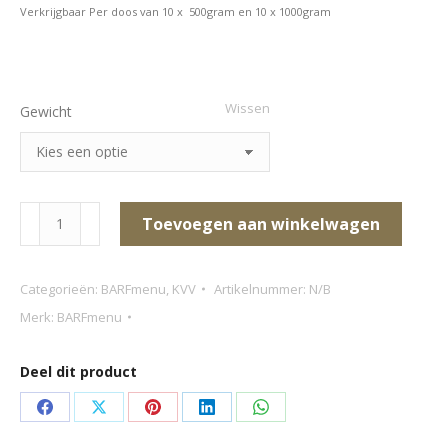
Verkrijgbaar Per doos van 10 x 500gram en 10 x 1000gram
Wissen
Gewicht
BARFmenu
Toevoegen aan winkelwagen
–
Groentemix
Categorieën:
BARFmenu
,
KVV
Artikelnummer:
N/B
aantal
Merk:
BARFmenu
Deel dit product
Deel
Deel
Deel
Deel
Deel