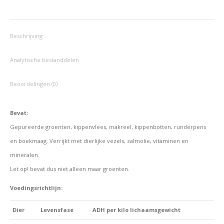
op
op
op
op
op
Facebook
X
Pinterest
LinkedIn
WhatsApp
Beschrijving
Analytische bestanddelen
Beoordelingen (0)
Bevat:
Gepureerde groenten, kippenvlees, makreel, kippenbotten, runderpens
en boekmaag.
Verrijkt met dierlijke vezels, zalmolie, vitaminen en
mineralen.
Let op! bevat dus niet alleen maar groenten.
Voedingsrichtlijn:
Dier
Levensfase
ADH per kilo lichaamsgewicht