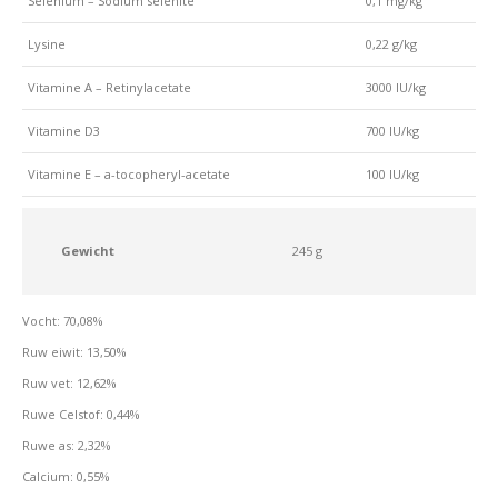
Selenium – Sodium selenite
0,1 mg/kg
Lysine
0,22 g/kg
Vitamine A – Retinylacetate
3000 IU/kg
Vitamine D3
700 IU/kg
Vitamine E – a-tocopheryl-acetate
100 IU/kg
Gewicht
245 g
Vocht: 70,08%
Ruw eiwit: 13,50%
Ruw vet: 12,62%
Ruwe Celstof: 0,44%
Ruwe as: 2,32%
Calcium: 0,55%