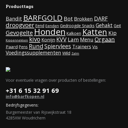
Producttags
BARFGOLD
DARF
Bot
Bandit
Brokken
droogvoer
Gehakt
Eend
Gedroogde Snacks
Geit
Eenden
Honden
Katten
Gevogelte
Kip
Kalkoen
kivo
KVV
Orgaan
Lam
Menu
Konijn
Kippennekken
Rund
Spiervlees
Trainers
Paard
Vis
Pens
Voedingssupplementen
Wild
Zalm
Voor eventuele vragen over producten of bestellingen:
+31 6 15 32 91 69
info@barfkopen.nl
Bedrijfsgegevens:
Burgemeester van Rijswijkstraat 18
4285XW Woudrichem