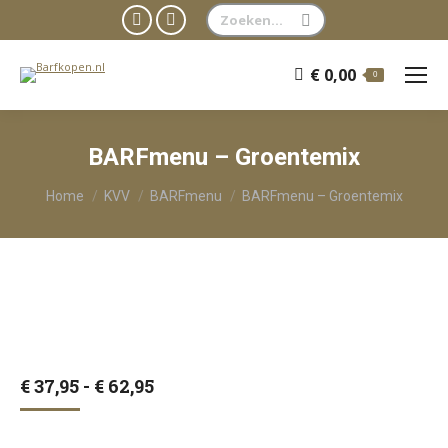
Zoeken:
Facebook
WhatsApp
page
page
€
0,00
0
opens
opens
in
in
new
new
BARFmenu – Groentemix
window
window
Je bent hier:
Home
KVV
BARFmenu
BARFmenu – Groentemix
Prijsklasse:
€
37,95
-
€
62,95
€ 37,95
tot
€ 62,95