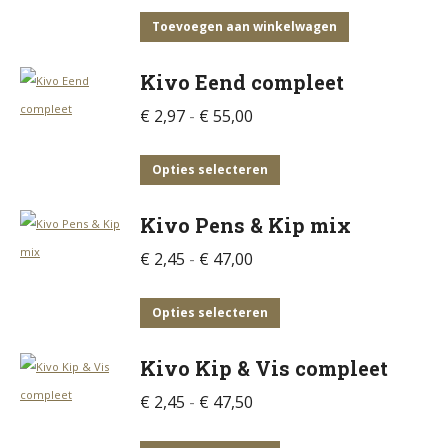
Toevoegen aan winkelwagen
Kivo Eend compleet
Prijsklasse:
€
2,97
-
€
55,00
€ 2,97
tot
Dit
Opties selecteren
€ 55,00
product
Kivo Pens & Kip mix
heeft
meerdere
Prijsklasse:
€
2,45
-
€
47,00
variaties.
€ 2,45
Deze
tot
Dit
Opties selecteren
optie
€ 47,00
product
Kivo Kip & Vis compleet
kan
heeft
gekozen
meerdere
Prijsklasse:
€
2,45
-
€
47,50
worden
variaties.
€ 2,45
op