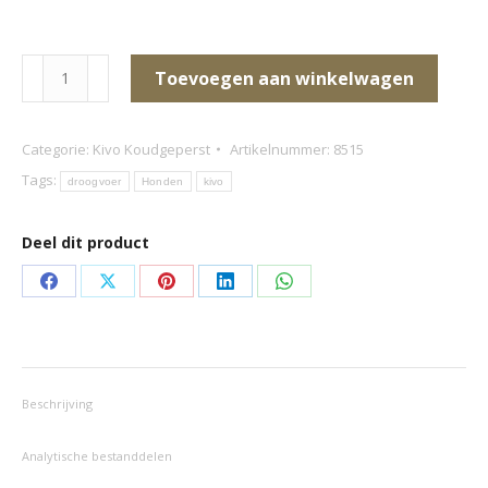
Kivo
Toevoegen aan winkelwagen
Rund
&
Categorie:
Kivo Koudgeperst
Artikelnummer:
8515
Rijst
Tags:
droogvoer
Honden
kivo
Glutenvrij
aantal
Deel dit product
Deel
Deel
Deel
Deel
Deel
op
op
op
op
op
Facebook
X
Pinterest
LinkedIn
WhatsApp
Beschrijving
Analytische bestanddelen