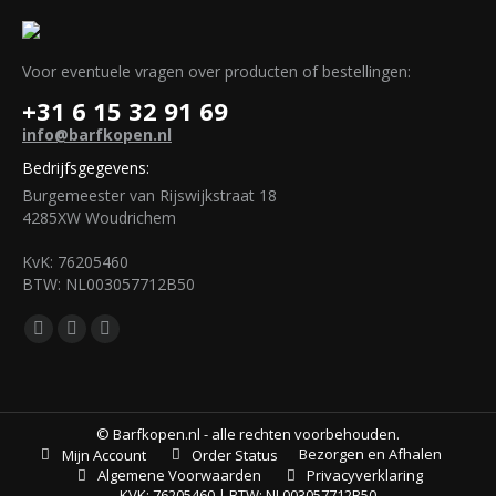
Voor eventuele vragen over producten of bestellingen:
+31 6 15 32 91 69
info@barfkopen.nl
Bedrijfsgegevens:
Burgemeester van Rijswijkstraat 18
4285XW Woudrichem
KvK: 76205460
BTW: NL003057712B50
Vind ons op:
Facebook
Mail
WhatsApp
page
page
page
opens
opens
opens
in
in
in
© Barfkopen.nl - alle rechten voorbehouden.
Bezorgen en Afhalen
Mijn Account
Order Status
new
new
new
Algemene Voorwaarden
Privacyverklaring
window
window
window
KVK: 76205460 | BTW: NL003057712B50