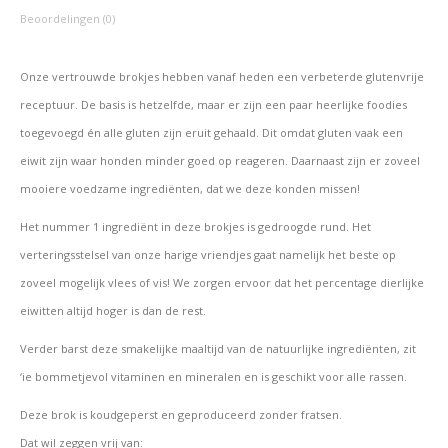
Beoordelingen (0)
Onze vertrouwde brokjes hebben vanaf heden een verbeterde glutenvrije
receptuur. De basis is hetzelfde, maar er zijn een paar heerlijke foodies
toegevoegd én alle gluten zijn eruit gehaald. Dit omdat gluten vaak een
eiwit zijn waar honden minder goed op reageren. Daarnaast zijn er zoveel
mooiere voedzame ingrediënten, dat we deze konden missen!
Het nummer 1 ingrediënt in deze brokjes is gedroogde rund. Het
verteringsstelsel van onze harige vriendjes gaat namelijk het beste op
zoveel mogelijk vlees of vis! We zorgen ervoor dat het percentage dierlijke
eiwitten altijd hoger is dan de rest.
Verder barst deze smakelijke maaltijd van de natuurlijke ingrediënten, zit
‘ie bommetjevol vitaminen en mineralen en is geschikt voor alle rassen.
Deze brok is koudgeperst en geproduceerd zonder fratsen.
Dat wil zeggen vrij van: