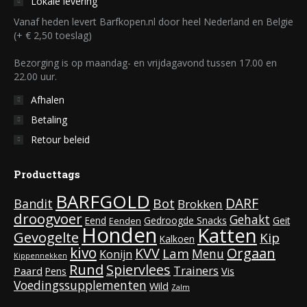
Lokale levering
Vanaf heden levert Barfkopen.nl door heel Nederland en Belgie
(+ € 2,50 toeslag)
Bezorging is op maandag- en vrijdagavond tussen 17.00 en
22.00 uur.
Afhalen
Betaling
Retour beleid
Producttags
BARFGOLD
DARF
Bot
Bandit
Brokken
droogvoer
Gehakt
Eend
Gedroogde Snacks
Geit
Eenden
Honden
Katten
Gevogelte
Kip
Kalkoen
kivo
KVV
Orgaan
Lam
Menu
Konijn
Kippennekken
Rund
Spiervlees
Trainers
Paard
Vis
Pens
Voedingssupplementen
Wild
Zalm