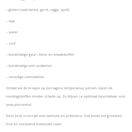
– gluten (zoals tarwe, gerst, rogge, spelt)
– soja
– suiker
– zout
– kunstmatige geur-,
kleur en smaakstoffen
– kunstmatige anti-oxidanten
– onnodige vulmiddelen
Omdat we de brokjes op een lagere temperatuur persen, lopen de
voedingsstoffen minder schade op. Zo blijven ze optimaal beschikbaar voor
jouw pluizenbol.
Deze brok is verrijkt met zalmolie en prebiotica.
Ook bevat het groenten,
fruit en voedzame botanicals zoals: