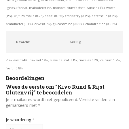
lignosulfonaat, maltodextrine, monocalciumfosfaat,
banaan (1%), wortel
(1%), krijt, zalmolie (0.25), appel (0.1%),
cranberry (0.1%), peterselie (0.1%),
brandnetel (0.1%), erwt (0.1%), glucosamine (0.05%), chondroïtine (0.05%).
Gewicht
14000 g
Ruw eiwit 24%, ruw vet 14%, ruwe celstof 3.1%, ruwe as 6.2%, calcium 1.2%,
fosfor 0.8%.
Beoordelingen
Wees de eerste om “Kivo Rund & Rijst
Glutenvrij” te beoordelen
Je e-mailadres wordt niet gepubliceerd.
Vereiste velden zijn
gemarkeerd met
*
Je waardering
*