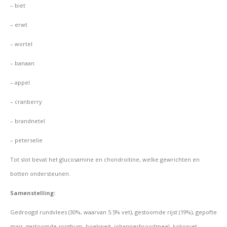
– biet
– erwt
– wortel
– banaan
– appel
– cranberry
– brandnetel
– peterselie
Tot slot bevat het glucosamine en chondroïtine, welke gewrichten en
botten ondersteunen.
Samenstelling:
Gedroogd rundvlees (30%, waarvan 5.5% vet), gestoomde rijst (19%),
gepofte
mais, gestoomde sorghum, boekweit, johannesbroodmeel, kokosvet,