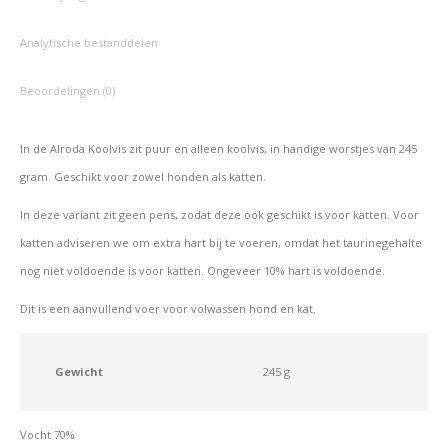
Analytische bestanddelen
Beoordelingen (0)
In de Alroda Koolvis zit puur en alleen koolvis, in handige worstjes van 245
gram. Geschikt voor zowel honden als katten.
In deze variant zit geen pens, zodat deze ook geschikt is voor katten. Voor
katten adviseren we om extra hart bij te voeren, omdat het taurinegehalte
nog niet voldoende is voor katten. Ongeveer 10% hart is voldoende.
Dit is een aanvullend voer voor volwassen hond en kat.
Gewicht
245 g
Vocht 70%