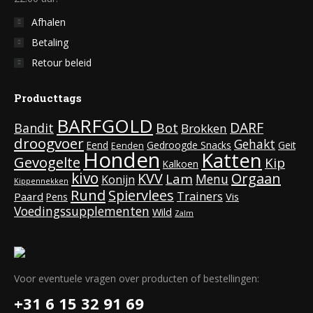
productpagina
Afhalen
Betaling
Retour beleid
Producttags
BARFGOLD
DARF
Bot
Bandit
Brokken
droogvoer
Gehakt
Eend
Gedroogde Snacks
Geit
Eenden
Honden
Katten
Gevogelte
Kip
Kalkoen
kivo
KVV
Orgaan
Lam
Menu
Konijn
Kippennekken
Rund
Spiervlees
Trainers
Paard
Vis
Pens
Voedingssupplementen
Wild
Zalm
Voor eventuele vragen over producten of bestellingen:
+31 6 15 32 91 69