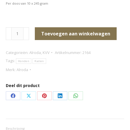
Per doos van 10 x 245 gram
Alroda
Toevoegen aan winkelwagen
100%
Puur
Categorieën:
Alroda
,
KVV
Artikelnummer:
2164
Koolvis
Tags:
Honden
Katten
aantal
Merk:
Alroda
Deel dit product
Deel
Deel
Deel
Deel
Deel
op
op
op
op
op
Facebook
X
Pinterest
LinkedIn
WhatsApp
Beschrijving