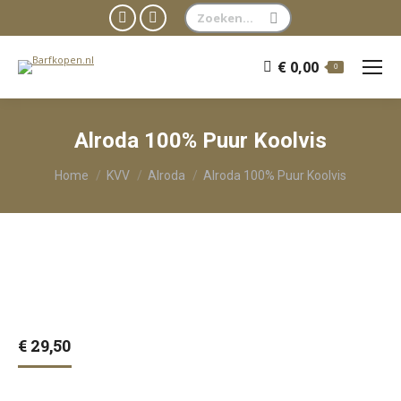
Zoeken:
Facebook
WhatsApp
page
page
€
0,00
0
opens
opens
in
in
new
new
Alroda 100% Puur Koolvis
window
window
Je bent hier:
Home
KVV
Alroda
Alroda 100% Puur Koolvis
€
29,50