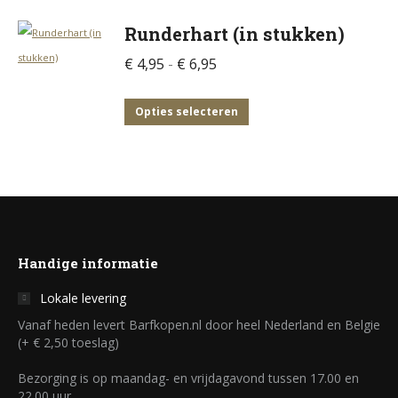
Runderhart (in stukken)
Prijsklasse:
€
4,95
-
€
6,95
€ 4,95
tot
Dit
Opties selecteren
€ 6,95
product
heeft
meerdere
variaties.
Deze
optie
Handige informatie
kan
Lokale levering
gekozen
Vanaf heden levert Barfkopen.nl door heel Nederland en Belgie
worden
(+ € 2,50 toeslag)
op
Bezorging is op maandag- en vrijdagavond tussen 17.00 en
de
22.00 uur.