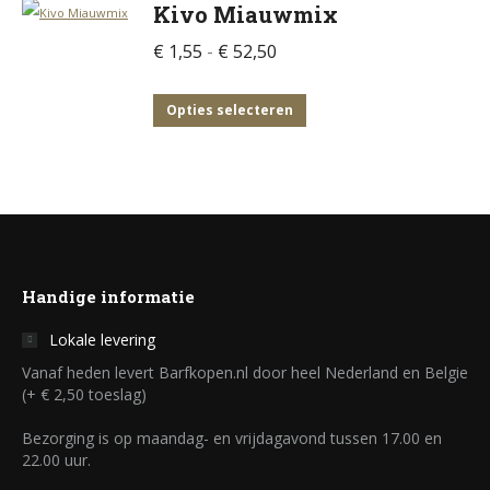
Kivo Miauwmix
kan
heeft
gekozen
meerdere
Prijsklasse:
€
1,55
-
€
52,50
worden
variaties.
€ 1,55
op
Deze
tot
Dit
Opties selecteren
de
optie
€ 52,50
product
productpagina
kan
heeft
gekozen
meerdere
worden
variaties.
op
Deze
de
optie
Handige informatie
productpagina
kan
Lokale levering
gekozen
Vanaf heden levert Barfkopen.nl door heel Nederland en Belgie
worden
(+ € 2,50 toeslag)
op
Bezorging is op maandag- en vrijdagavond tussen 17.00 en
de
22.00 uur.
productpagina