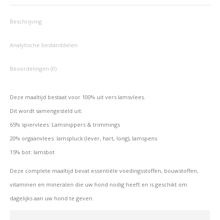
Facebook
X
Pinterest
LinkedIn
WhatsApp
Beschrijving
Analytische bestanddelen
Beoordelingen (0)
Deze maaltijd bestaat voor 100% uit vers lamsvlees.
Dit wordt samengesteld uit:
65% spiervlees: Lamsnippers & trimmings
20% orgaanvlees: lamspluck (lever, hart, long), lamspens
15% bot: lamsbot
Deze complete maaltijd bevat essentiële voedingsstoffen, bouwstoffen,
vitaminen en mineralen die uw hond nodig heeft en is geschikt om
dagelijks aan uw hond te geven.