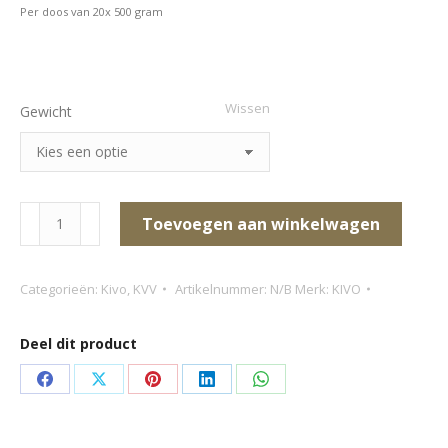
Per doos van 20x 500 gram
Wissen
Gewicht
Kivo
Toevoegen aan winkelwagen
Lam
compleet
Categorieën:
Kivo
,
KVV
Artikelnummer:
N/B
Merk:
KIVO
aantal
Deel dit product
Deel
Deel
Deel
Deel
Deel
op
op
op
op
op