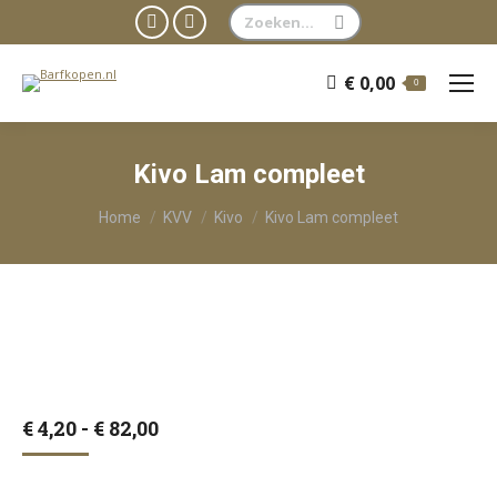
Zoeken:
Facebook
WhatsApp
page
page
€
0,00
0
opens
opens
in
in
new
new
Kivo Lam compleet
window
window
Je bent hier:
Home
KVV
Kivo
Kivo Lam compleet
Prijsklasse:
€
4,20
-
€
82,00
€ 4,20
tot
€ 82,00