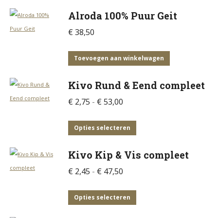
Alroda 100% Puur Geit
€
38,50
Toevoegen aan winkelwagen
Kivo Rund & Eend compleet
Prijsklasse:
€
2,75
-
€
53,00
€ 2,75
tot
Dit
Opties selecteren
€ 53,00
product
Kivo Kip & Vis compleet
heeft
meerdere
Prijsklasse:
€
2,45
-
€
47,50
variaties.
€ 2,45
Deze
tot
Dit
Opties selecteren
optie
€ 47,50
product