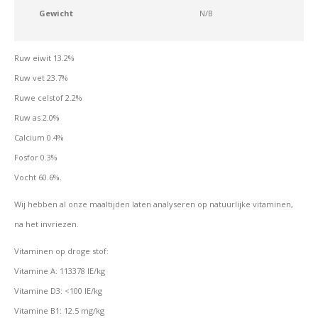
Gewicht
N/B
Ruw eiwit 13.2%
Ruw vet 23.7%
Ruwe celstof 2.2%
Ruw as 2.0%
Calcium 0.4%
Fosfor 0.3%
Vocht 60.6%.
Wij hebben al onze maaltijden laten analyseren op natuurlijke vitaminen,
na het invriezen.
Vitaminen op droge stof:
Vitamine A: 113378 IE/kg
Vitamine D3: <100 IE/kg
Vitamine B1: 12.5 mg/kg