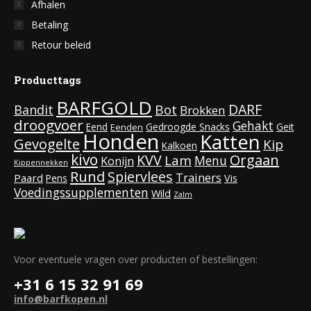
Afhalen
Betaling
Retour beleid
Producttags
BARFGOLD
DARF
Bot
Bandit
Brokken
droogvoer
Gehakt
Eend
Gedroogde Snacks
Geit
Eenden
Honden
Katten
Gevogelte
Kip
Kalkoen
kivo
KVV
Orgaan
Lam
Menu
Konijn
Kippennekken
Rund
Spiervlees
Trainers
Paard
Vis
Pens
Voedingssupplementen
Wild
Zalm
Voor eventuele vragen over producten of bestellingen:
+31 6 15 32 91 69
info@barfkopen.nl