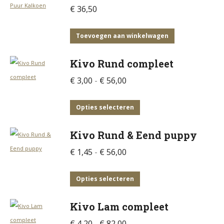
€
36,50
Toevoegen aan winkelwagen
Kivo Rund compleet
Prijsklasse:
€
3,00
-
€
56,00
€ 3,00
tot
Dit
Opties selecteren
€ 56,00
product
Kivo Rund & Eend puppy
heeft
meerdere
Prijsklasse:
€
1,45
-
€
56,00
variaties.
€ 1,45
Deze
tot
Dit
Opties selecteren
optie
€ 56,00
product
Kivo Lam compleet
kan
heeft
gekozen
meerdere
Prijsklasse:
€
4,20
-
€
82,00