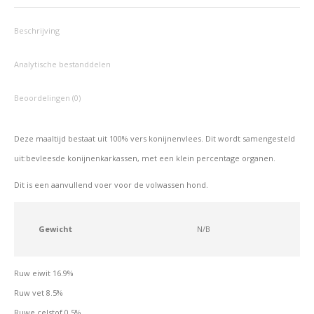
Facebook
X
Pinterest
LinkedIn
WhatsApp
Beschrijving
Analytische bestanddelen
Beoordelingen (0)
Deze maaltijd bestaat uit 100% vers konijnenvlees.
Dit wordt samengesteld
uit:
bevleesde konijnenkarkassen, met een klein percentage organen.
Dit is een aanvullend voer voor de volwassen hond.
Gewicht
N/B
Ruw eiwit 16.9%
Ruw vet 8.5%
Ruwe celstof 0.5%