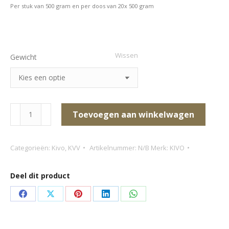
Per stuk van 500 gram en per doos van 20x 500 gram
Wissen
Gewicht
Kivo
Toevoegen aan winkelwagen
Konijn
mix
Categorieën:
Kivo
,
KVV
Artikelnummer:
N/B
Merk:
KIVO
aantal
Deel dit product
Deel
Deel
Deel
Deel
Deel
op
op
op
op
op