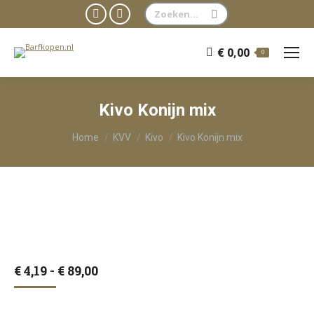
Zoeken:
Facebook
WhatsApp
page
page
€
0,00
0
opens
opens
in
in
new
new
Kivo Konijn mix
window
window
Je bent hier:
Home
KVV
Kivo
Kivo Konijn mix
Prijsklasse:
€
4,19
-
€
89,00
€ 4,19
tot
€ 89,00