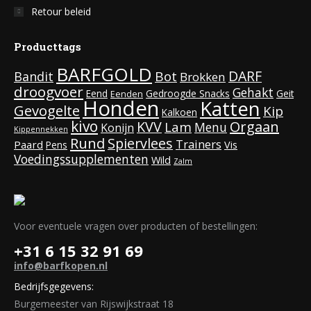
Retour beleid
Producttags
BARFGOLD
DARF
Bot
Bandit
Brokken
droogvoer
Gehakt
Eend
Gedroogde Snacks
Geit
Eenden
Honden
Katten
Gevogelte
Kip
Kalkoen
kivo
KVV
Orgaan
Lam
Menu
Konijn
Kippennekken
Rund
Spiervlees
Trainers
Paard
Vis
Pens
Voedingssupplementen
Wild
Zalm
Voor eventuele vragen over producten of bestellingen:
+31 6 15 32 91 69
info@barfkopen.nl
Bedrijfsgegevens:
Burgemeester van Rijswijkstraat 18