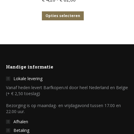
worden
variaties.
€ 4,20
op
Deze
tot
Dit
Opties selecteren
de
optie
€ 82,00
product
productpagina
kan
heeft
gekozen
meerdere
worden
variaties.
op
Deze
de
optie
Handige informatie
productpagina
kan
Lokale levering
gekozen
Vanaf heden levert Barfkopen.nl door heel Nederland en Belgie
worden
(+ € 2,50 toeslag)
op
Bezorging is op maandag- en vrijdagavond tussen 17.00 en
de
22.00 uur.
productpagina
Afhalen
Betaling