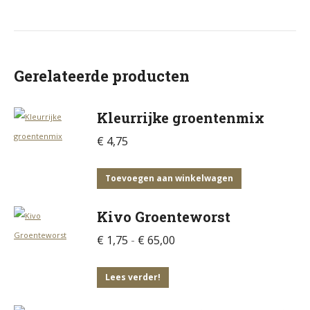
Gerelateerde producten
Kleurrijke groentenmix
€
4,75
Toevoegen aan winkelwagen
Kivo Groenteworst
Prijsklasse:
€
1,75
-
€
65,00
€ 1,75
Dit
tot
Lees verder!
product
€ 65,00