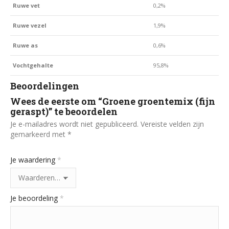
Ruwe vet
0,2%
Ruwe vezel
1,9%
Ruwe as
0,6%
Vochtgehalte
95,8%
Beoordelingen
Wees de eerste om “Groene groentemix (fijn
geraspt)” te beoordelen
Je e-mailadres wordt niet gepubliceerd.
Vereiste velden zijn
gemarkeerd met
*
Je waardering
*
Je beoordeling
*