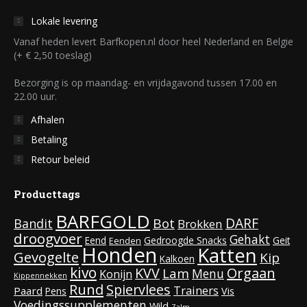
Lokale levering
Vanaf heden levert Barfkopen.nl door heel Nederland en Belgie
(+ € 2,50 toeslag)
Bezorging is op maandag- en vrijdagavond tussen 17.00 en
22.00 uur.
Afhalen
Betaling
Retour beleid
Producttags
BARFGOLD
DARF
Bot
Bandit
Brokken
droogvoer
Gehakt
Eend
Gedroogde Snacks
Geit
Eenden
Honden
Katten
Gevogelte
Kip
Kalkoen
kivo
KVV
Orgaan
Lam
Menu
Konijn
Kippennekken
Rund
Spiervlees
Trainers
Paard
Vis
Pens
Voedingssupplementen
Wild