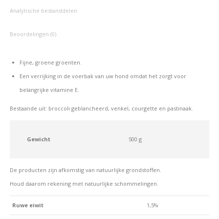
Analytische bestanddelen
Beoordelingen (0)
Fijne, groene groenten.
Een verrijking in de voerbak van uw hond omdat het zorgt voor
belangrijke vitamine E.
Bestaande uit: broccoli geblancheerd, venkel, courgette en pastinaak.
Gewicht
500 g
De producten zijn afkomstig van natuurlijke grondstoffen.
Houd daarom rekening met natuurlijke schommelingen.
Ruwe eiwit
1,5%