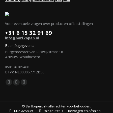
Zalm
Voor eventuele vragen over producten of bestellingen:
+31 6 15 32 91 69
info@barfkopen.nl
Bedrijfsgegevens:
Burgemeester van Rijswijkstraat 18
4285XW Woudrichem
KvK: 76205460
BTW: NL003057712B50
Vind ons op:
Facebook
Mail
WhatsApp
page
page
page
opens
opens
opens
in
in
in
© Barfkopen.nl - alle rechten voorbehouden.
Bezorgen en Afhalen
Mijn Account
Order Status
new
new
new