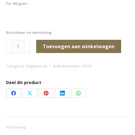
Per 500 gram
Beschikbaar via nabestelling
Groene
Toevoegen aan winkelwagen
groentemix
(fijn
Categorie:
Vegetarisch
Artikelnummer:
26139
geraspt)
aantal
Deel dit product
Deel
Deel
Deel
Deel
Deel
op
op
op
op
op
Facebook
X
Pinterest
LinkedIn
WhatsApp
Beschrijving