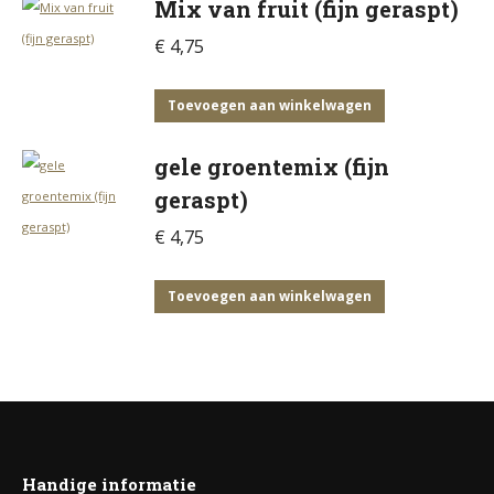
Mix van fruit (fijn geraspt)
heeft
meerdere
€
4,75
variaties.
Deze
Toevoegen aan winkelwagen
optie
gele groentemix (fijn
kan
gekozen
geraspt)
worden
€
4,75
op
de
Toevoegen aan winkelwagen
productpagina
Handige informatie