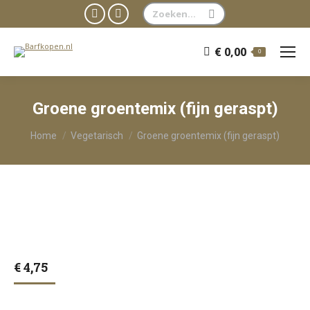
Zoeken:
Facebook
WhatsApp
page
page
€
0,00
0
opens
opens
in
in
new
new
Groene groentemix (fijn geraspt)
window
window
Je bent hier:
Home
Vegetarisch
Groene groentemix (fijn geraspt)
€
4,75