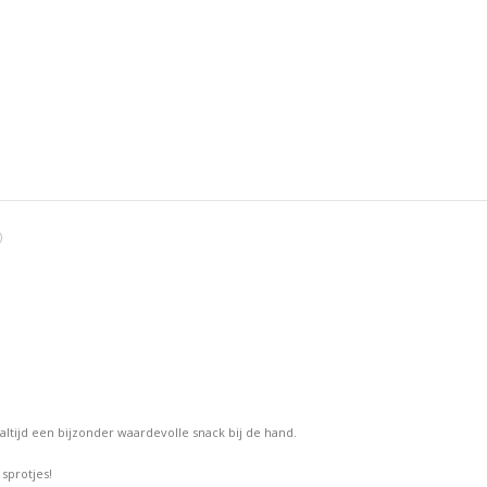
Facebook
X
Pint
)
altijd een bijzonder waardevolle snack bij de hand.
sprotjes!