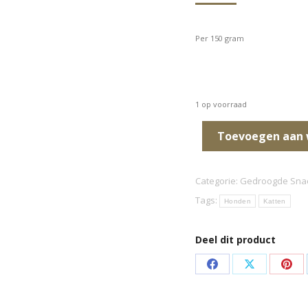
Per 150 gram
1 op voorraad
Toevoegen aan
Categorie:
Gedroogde Sna
Tags:
Honden
Katten
Deel dit product
Deel
Deel
Dee
op
op
op