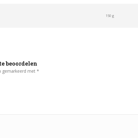
150 g
te beoordelen
ijn gemarkeerd met
*