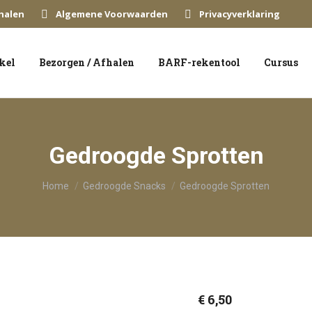
halen
Algemene Voorwaarden
Privacyverklaring
kel
Bezorgen / Afhalen
BARF-rekentool
Cursus
Gedroogde Sprotten
Je bent hier:
Home
Gedroogde Snacks
Gedroogde Sprotten
€
6,50