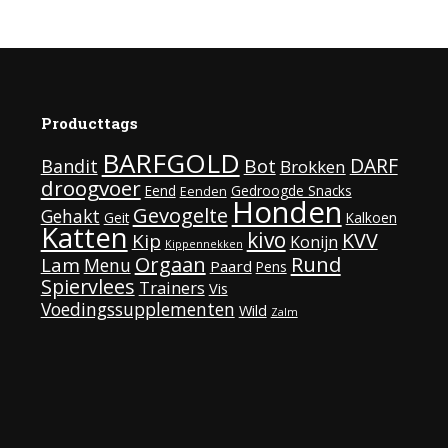
Producttags
BARFGOLD
DARF
Bot
Bandit
Brokken
droogvoer
Eend
Gedroogde Snacks
Eenden
Honden
Gevogelte
Gehakt
Geit
Kalkoen
Katten
kivo
KVV
Kip
Konijn
Kippennekken
Rund
Orgaan
Lam
Menu
Paard
Pens
Spiervlees
Trainers
Vis
Voedingssupplementen
Wild
Zalm