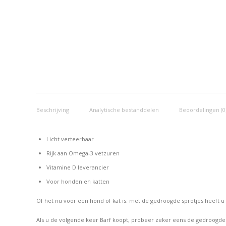
Beschrijving
Analytische bestanddelen
Beoordelingen (0
Licht verteerbaar
Rijk aan Omega-3 vetzuren
Vitamine D leverancier
Voor honden en katten
Of het nu voor een hond of kat is: met de gedroogde sprotjes heeft u 
Als u de volgende keer Barf koopt, probeer zeker eens de gedroogde 