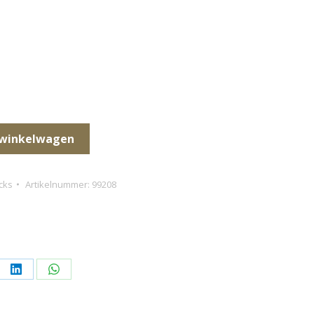
 winkelwagen
cks
Artikelnummer:
99208
l
Deel
Deel
op
op