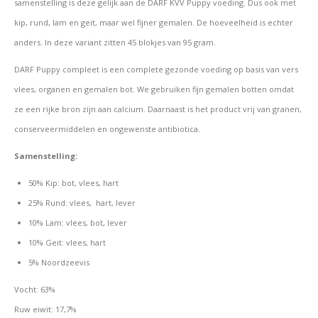
samenstelling is deze gelijk aan de DARF KVV Puppy voeding. Dus ook met
kip, rund, lam en geit, maar wel fijner gemalen. De hoeveelheid is echter
anders. In deze variant zitten 45 blokjes van 95 gram.
DARF Puppy compleet is een complete gezonde voeding op basis van vers
vlees, organen en gemalen bot. We gebruiken fijn gemalen botten omdat
ze een rijke bron zijn aan calcium. Daarnaast is het product vrij van granen,
conserveermiddelen en ongewenste antibiotica.
Samenstelling:
50% Kip: bot, vlees, hart
25% Rund: vlees, hart, lever
10% Lam: vlees, bot, lever
10% Geit: vlees, hart
5% Noordzeevis
Vocht: 63%
Ruw eiwit: 17,7%