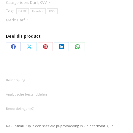
Categorieën:
Darf
,
KVV
aantal
Tags:
DARF
Honden
KVV
Merk:
Darf
Deel dit product
Deel
Deel
Deel
Deel
Deel
op
op
op
op
op
Facebook
X
Pinterest
LinkedIn
WhatsApp
Beschrijving
Analytische bestanddelen
Beoordelingen (0)
DARF Small Pup is een speciale puppyvoeding in klein formaat. Qua