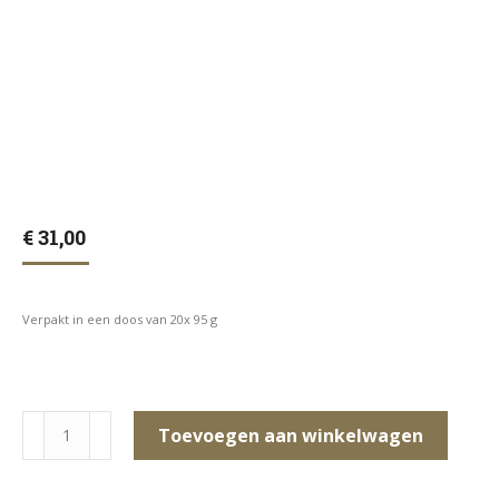
€
31,00
Verpakt in een doos van 20x 95 g
DARF
Toevoegen aan winkelwagen
puppy
Small