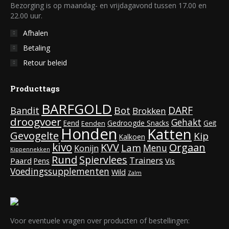
Bezorging is op maandag- en vrijdagavond tussen 17.00 en
22.00 uur.
Afhalen
Betaling
Retour beleid
Producttags
BARFGOLD
DARF
Bot
Bandit
Brokken
droogvoer
Gehakt
Eend
Gedroogde Snacks
Geit
Eenden
Honden
Katten
Gevogelte
Kip
Kalkoen
kivo
KVV
Orgaan
Lam
Menu
Konijn
Kippennekken
Rund
Spiervlees
Trainers
Paard
Vis
Pens
Voedingssupplementen
Wild
Zalm
Voor eventuele vragen over producten of bestellingen: