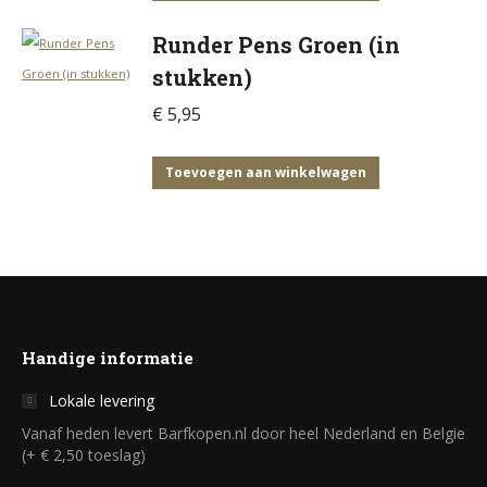
optie
Runder Pens Groen (in
kan
gekozen
stukken)
worden
€
5,95
op
de
Toevoegen aan winkelwagen
productpagina
Handige informatie
Lokale levering
Vanaf heden levert Barfkopen.nl door heel Nederland en Belgie
(+ € 2,50 toeslag)