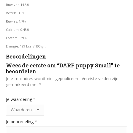
Ruw vet: 14.3%
Vezels: 3.0%
Ruw as: 1,7%
Calcium: 0.48%
Fosfor: 0.39%
Energie: 199 kcal / 100 gr.
Beoordelingen
Wees de eerste om “DARF puppy Small” te
beoordelen
Je e-mailadres wordt niet gepubliceerd.
Vereiste velden zijn
gemarkeerd met
*
Je waardering
*
Je beoordeling
*