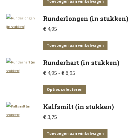
Toevoegen aan winkelwagen
Runderlongen (in stukken)
€
4,95
Toevoegen aan winkelwagen
Runderhart (in stukken)
Prijsklasse:
€
4,95
-
€
6,95
€ 4,95
tot
Dit
Opties selecteren
€ 6,95
product
Kalfsmilt (in stukken)
heeft
meerdere
€
3,75
variaties.
Deze
Toevoegen aan winkelwagen