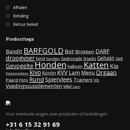
Afhalen
Betaling
Retour beleid
Producttags
BARFGOLD
DARF
Bot
Bandit
Brokken
droogvoer
Gehakt
Eend
Gedroogde Snacks
Geit
Eenden
Honden
Katten
Gevogelte
Kip
Kalkoen
kivo
KVV
Orgaan
Lam
Menu
Konijn
Kippennekken
Rund
Spiervlees
Trainers
Paard
Vis
Pens
Voedingssupplementen
Wild
Zalm
Voor eventuele vragen over producten of bestellingen:
+31 6 15 32 91 69