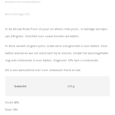
Analytische bestanddelen
Beoordelingen (0)
In de Alroda Rode Poon zit puur en alleen rode poon , in handige worstjes
van 245 gram. Geschikt voor zowel honden als katten.
In deze variant zit geen pens, zodat deze ook geschikt is voor katten. Voor
katten adviseren we om extra hart bij te voeren, omdat het taurinegehalte
nog niet voldoende is voor katten. Ongeveer 10% hart is voldoende.
Dit is een aanvullend voer voor volwassen hond en kat.
Gewicht
245 g
Vocht 68%
Eiwit 16%