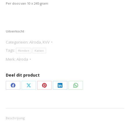
Per doos van 10 x 245 gram
Uitverkocht
Categorieën:
Alroda
,
KVV
Tags:
Honden
Katten
Merk:
Alroda
Deel dit product
Deel
Deel
Deel
Deel
Deel
op
op
op
op
op
Facebook
X
Pinterest
LinkedIn
WhatsApp
Beschrijving