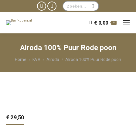
Zoeken:
Facebook
WhatsApp
page
page
€
0,00
0
opens
opens
in
in
new
new
Alroda 100% Puur Rode poon
window
window
Je bent hier:
Home
KVV
Alroda
Alroda 100% Puur Rode poon
€
29,50