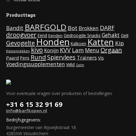
Producttags
BARFGOLD
DARF
Bot
Bandit
Brokken
droogvoer
Gehakt
Eend
Gedroogde Snacks
Geit
Eenden
Honden
Katten
Gevogelte
Kip
Kalkoen
kivo
KVV
Orgaan
Lam
Menu
Konijn
Kippennekken
Rund
Spiervlees
Trainers
Paard
Vis
Pens
Voedingssupplementen
Wild
Zalm
Voor eventuele vragen over producten of bestellingen:
+31 6 15 32 91 69
info@barfkopen.nl
Bedrijfsgegevens:
Burgemeester van Rijswijkstraat 18
4285XW Woudrichem