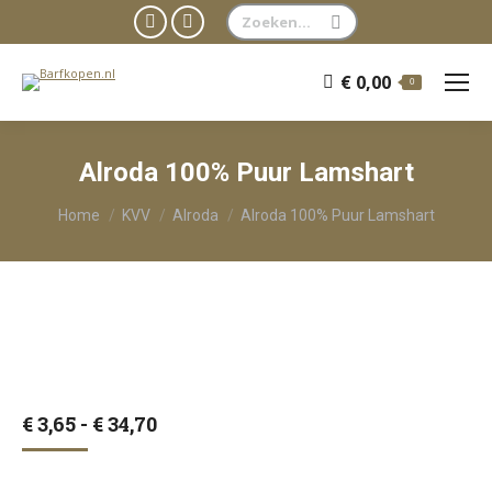
Zoeken:
Facebook
WhatsApp
page
page
€
0,00
0
opens
opens
in
in
new
new
Alroda 100% Puur Lamshart
window
window
Je bent hier:
Home
KVV
Alroda
Alroda 100% Puur Lamshart
Prijsklasse:
€
3,65
-
€
34,70
€ 3,65
tot
€ 34,70