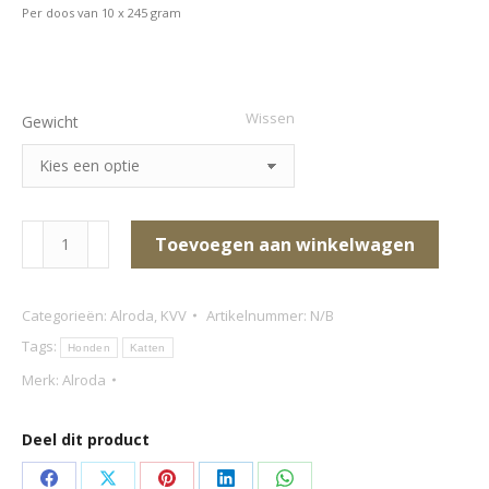
Per doos van 10 x 245 gram
Wissen
Gewicht
Alroda
Toevoegen aan winkelwagen
100%
Puur
Categorieën:
Alroda
,
KVV
Artikelnummer:
N/B
Lamshart
Tags:
Honden
Katten
aantal
Merk:
Alroda
Deel dit product