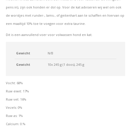
pens in), zijn ook honden er dol op. Voor de kat adviseren wij wel om ook
de worstjes met runder-, lams-, of geitenhart aan te schaffen en hiervan op
een maaltijd 10% toe te voegen voor extra taurine.
Dit is een aanvullend voer voor volwassen hond en kat.
Gewicht
N/B
Gewicht
10x 245 g (1 doos), 245 g
Vocht: 68%
Ruw eiwit: 17%
Ruw vet: 16%
Vezels: 0%
Ruw as: 1%
Calcium: 0.%