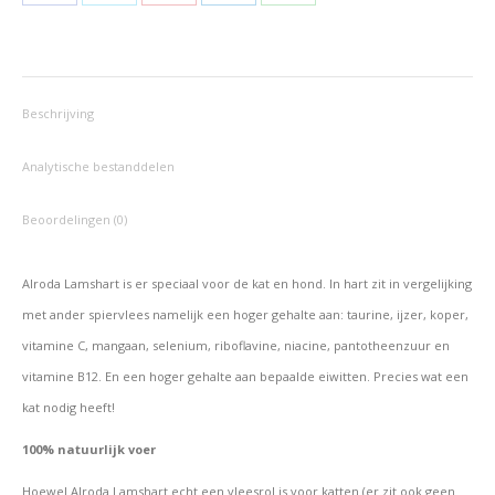
Deel
Deel
Deel
Deel
Deel
op
op
op
op
op
Facebook
X
Pinterest
LinkedIn
WhatsApp
Beschrijving
Analytische bestanddelen
Beoordelingen (0)
Alroda Lamshart is er speciaal voor de kat en hond. In hart zit in vergelijking
met ander spiervlees namelijk een hoger gehalte aan: taurine, ijzer, koper,
vitamine C, mangaan, selenium, riboflavine, niacine, pantotheenzuur en
vitamine B12. En een hoger gehalte aan bepaalde eiwitten. Precies wat een
kat nodig heeft!
100% natuurlijk voer
Hoewel Alroda Lamshart echt een vleesrol is voor katten (er zit ook geen